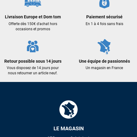
Excellent conseil excellent prix et en plus super sympas. Merci
encore pour cette severne dyno !
Livraison Europe et Dom tom
Paiement sécurisé
Offerte dès 150€ d'achat hors
En 1 à 4 fois sans frais
Maronui RICHMOND
il y a 3 mois
occasions et promos
J'ai acheté une voile d'occasion depuis Tahiti. Super service.
L'envoi a été rapide. La voile est arrivée en super état.
Mauruuru roa.
Retour possible sous 14 jours
Une équipe de passionnés
Vous disposez de 14 jours pour
Un magasin en France
nous retourner un article neuf.
VOIR TOUS LES AVIS
LAISSER UN AVIS
LE MAGASIN