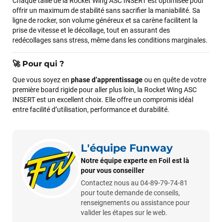
Chaque taille de la Rocket Wing ASC INSERT est optimisée pour
avec moi les caractéristiques des équipements, me conseiller
offrir un maximum de stabilité sans sacrifier la maniabilité. Sa
sur le matériel à choisir, et m’a même offert du matériel en
ligne de rocker, son volume généreux et sa carène facilitent la
plus. Niveau réactivité, c’est au top : la commande est partie
prise de vitesse et le décollage, tout en assurant des
le lendemain, et j’ai bien reçu tout le matériel dans un colis
redécollages sans stress, même dans les conditions marginales.
propre et soigné. Plus qu’à tester ça sur l’eau ! Je
recommande vivement ce magasin pour son
professionnalisme et sa réactivité.
🚀
Pour qui ?
Que vous soyez en
phase d’apprentissage
ou en quête de votre
première board rigide pour aller plus loin, la Rocket Wing ASC
Sébastien BACHELIER
il y a un mois
INSERT est un excellent choix. Elle offre un compromis idéal
Cela faisait 6 mois que je galérais à remplacer ma board eux
entre facilité d’utilisation, performance et durabilité.
m'ont trouvé une pépite à laquelle je n'aurais jamais pensé !
Excellent conseil excellent prix et en plus super sympas. Merci
encore pour cette severne dyno !
L'équipe Funway
Notre équipe experte en Foil est là
Maronui RICHMOND
il y a 3 mois
pour vous conseiller
J'ai acheté une voile d'occasion depuis Tahiti. Super service.
Contactez nous au 04-89-79-74-81
L'envoi a été rapide. La voile est arrivée en super état.
pour toute demande de conseils,
Mauruuru roa.
renseignements ou assistance pour
valider les étapes sur le web.