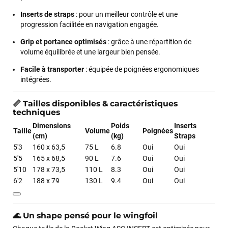
Inserts de straps
: pour un meilleur contrôle et une
progression facilitée en navigation engagée.
Grip et portance optimisés
: grâce à une répartition de
volume équilibrée et une largeur bien pensée.
Facile à transporter
: équipée de poignées ergonomiques
intégrées.
📏
Tailles disponibles & caractéristiques
techniques
Dimensions
Poids
Inserts
Taille
Volume
Poignées
(cm)
(kg)
Straps
5'3
160 x 63,5
75 L
6.8
Oui
Oui
5'5
165 x 68,5
90 L
7.6
Oui
Oui
5'10
178 x 73,5
110 L
8.3
Oui
Oui
6'2
188 x 79
130 L
9.4
Oui
Oui
François
il y a un mois
J’ai commandé un pack via leur site internet. À peine la
🌊
Un shape pensé pour le wingfoil
commande validée, le magasin m’a appelé pour confirmer