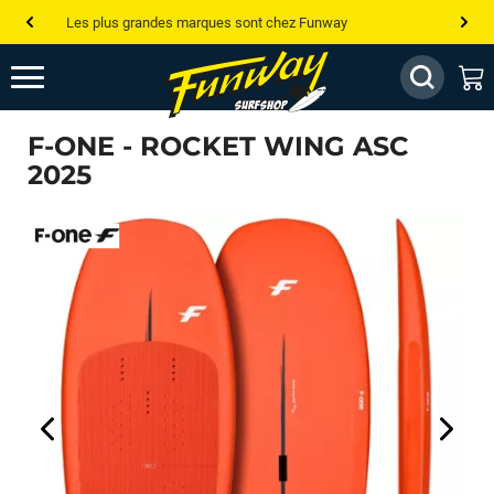
Les plus grandes marques sont chez Funway
Jusqu’à -75% de remise sur le windsurf, wingfoil, etc...
💰 Meilleur prix garanti — Moins cher ailleurs ? On s’aligne !
F-ONE - ROCKET WING ASC
Besoin de conseils de pro ? Appelle nous !
2025