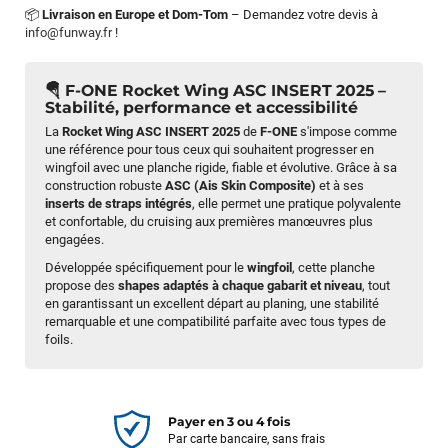
📦
Livraison en Europe et Dom-Tom
– Demandez votre devis à
info@funway.fr
!
🪂
F-ONE Rocket Wing ASC INSERT 2025
–
Stabilité, performance et accessibilité
La
Rocket Wing ASC INSERT 2025
de
F-ONE
s'impose comme
une référence pour tous ceux qui souhaitent progresser en
wingfoil avec une planche rigide, fiable et évolutive. Grâce à sa
construction robuste
ASC (Ais Skin Composite)
et à ses
inserts de straps intégrés
, elle permet une pratique polyvalente
et confortable, du cruising aux premières manœuvres plus
engagées.
Développée spécifiquement pour le
wingfoil
, cette planche
propose des
shapes adaptés à chaque gabarit et niveau
, tout
en garantissant un excellent départ au planing, une stabilité
remarquable et une compatibilité parfaite avec tous types de
foils.
Payer en 3 ou 4 fois
Par carte bancaire, sans frais