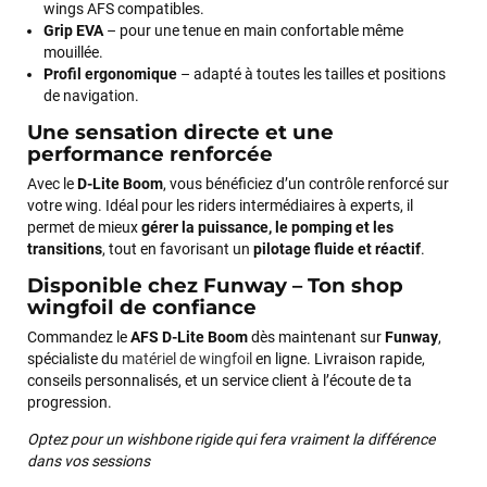
wings AFS compatibles.
Grip EVA
– pour une tenue en main confortable même
mouillée.
Profil ergonomique
– adapté à toutes les tailles et positions
de navigation.
Une sensation directe et une
performance renforcée
Avec le
D-Lite Boom
, vous bénéficiez d’un contrôle renforcé sur
votre wing. Idéal pour les riders intermédiaires à experts, il
permet de mieux
gérer la puissance, le pomping et les
transitions
, tout en favorisant un
pilotage fluide et réactif
.
François
il y a un mois
Disponible chez Funway – Ton shop
J’ai commandé un pack via leur site internet. À peine la
wingfoil de confiance
commande validée, le magasin m’a appelé pour confirmer
Commandez le
AFS D-Lite Boom
dès maintenant sur
Funway
,
avec moi les caractéristiques des équipements, me conseiller
spécialiste du
matériel de wingfoil
en ligne. Livraison rapide,
sur le matériel à choisir, et m’a même offert du matériel en
conseils personnalisés, et un service client à l’écoute de ta
plus. Niveau réactivité, c’est au top : la commande est partie
progression.
le lendemain, et j’ai bien reçu tout le matériel dans un colis
propre et soigné. Plus qu’à tester ça sur l’eau ! Je
Optez pour un wishbone rigide qui fera vraiment la différence
recommande vivement ce magasin pour son
dans vos sessions
professionnalisme et sa réactivité.