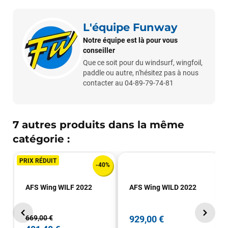
L'équipe Funway
Sébastien BACHELIER
il y a un mois
Notre équipe est là pour vous
Cela faisait 6 mois que je galérais à remplacer ma board eux
conseiller
m'ont trouvé une pépite à laquelle je n'aurais jamais pensé !
Excellent conseil excellent prix et en plus super sympas. Merci
Que ce soit pour du windsurf, wingfoil,
encore pour cette severne dyno !
paddle ou autre, n'hésitez pas à nous
contacter au 04-89-79-74-81
Maronui RICHMOND
il y a 3 mois
J'ai acheté une voile d'occasion depuis Tahiti. Super service.
7 autres produits dans la même
L'envoi a été rapide. La voile est arrivée en super état.
catégorie :
Mauruuru roa.
PRIX RÉDUIT
-40%
VOIR TOUS LES AVIS
AFS Wing WILF 2022
AFS Wing WILD 2022
LAISSER UN AVIS
669,00 €
929,00 €