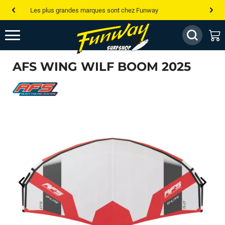
Les plus grandes marques sont chez Funway
Jusqu’à -75% de remise sur le windsurf, wingfoil, etc...
💰 Meilleur prix garanti — Moins cher ailleurs ? On s’aligne !
AFS WING WILF BOOM 2025
Besoin de conseils de pro ? Appelle nous !