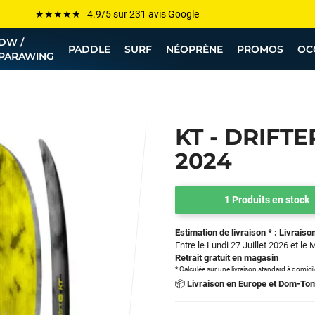
Les plus grandes marques sont chez Funway
Jusqu’à -75% de remise sur le windsurf, wingfoil, etc...
DW /
PADDLE
SURF
NÉOPRÈNE
PROMOS
OC
PARAWING
💰 Meilleur prix garanti — Moins cher ailleurs ? On s’aligne !
Besoin de conseils de pro ? Appelle nous !
KT - DRIFT
2024
1 Produits en stock
Estimation de livraison * : Livraison
Entre le Lundi 27 Juillet 2026 et le 
Retrait gratuit en magasin
* Calculée sur une livraison standard à domici
📦
Livraison en Europe et Dom-To