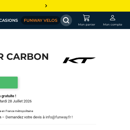
CASIONS
FUNWAY VELOS
Mon panier
Mon compte
ER CARBON
 gratuite !
Mardi 28 Juillet 2026
le en France métropolitaine
m
– Demandez votre devis à
info@funway.fr
!