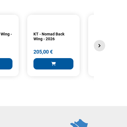
 Wing -
KT - Nomad Back
KT - Atom Back Wi
Wing - 2026
2026
205,00 €
255,00 €
205,00 €
255,00 €
 AU PANIER
AJOUTER AU PANIER
AJOUTER A