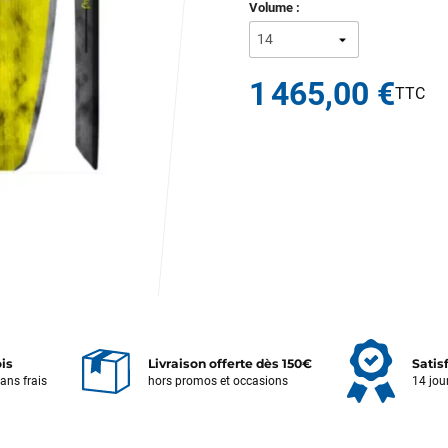
Volume :
1 465,00 €
ois
Livraison offerte dès 150€
Satis
sans frais
hors promos et occasions
14 jou