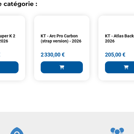
 catégorie :
uper K 2
KT - Arc Pro Carbon
KT - Atlas Back
2026
(strap version) - 2026
2026
Votre satisfaction est notre priorité !
€
2 330,00 €
205,00 €
Découvrez quelques uns de vos
commentaires laissés sur Google
Frédéric sternheim
il y a 2 semaines
Des conseils (par téléphone), du matos d'occasion de bonne qualité :
c'est toujours un plaisir!
 €
2 330,00 €
205,00 €
Sébastien BACHELIER
il y a 2 semaines
ER AU PANIER
AJOUTER AU PANIER
AJOUTER
Cela faisait 6 mois que je galérais à remplacer ma board eux m'ont
trouvé une pépite à laquelle je n'aurais jamais pensé ! Excellent conseil