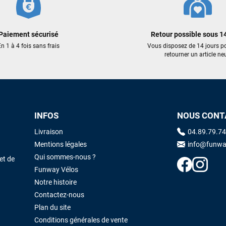
excellent prix et en plus super sympas. Merci encore pour cette severne
dyno !
Paiement sécurisé
Retour possible sous 14
Maronui RICHMOND
il y a 2 mois
n 1 à 4 fois sans frais
Vous disposez de 14 jours p
retourner un article neu
J'ai acheté une voile d'occasion depuis Tahiti. Super service. L'envoi a
été rapide. La voile est arrivée en super état. Mauruuru roa.
VOIR TOUS LES AVIS
LAISSER UN AVIS
INFOS
NOUS CONT
Livraison
04.89.79.74
Mentions légales
info@funwa
Qui sommes-nous ?
et de
Funway Vélos
Notre histoire
Contactez-nous
Plan du site
Conditions générales de vente