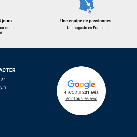
 jours
Une équipe de passionnés
our nous
Un magasin en France
f.
ACTER
.81
y.fr
4.9/5 sur
231 avis
Voir tous les avis