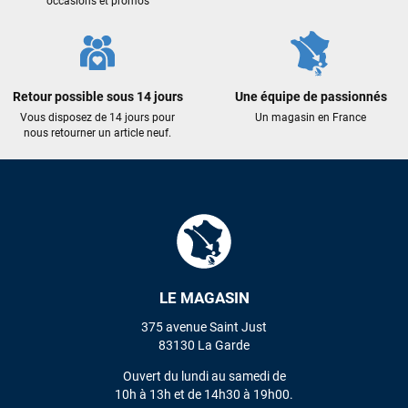
occasions et promos
Maronui RICHMOND
il y a 3 mois
J'ai acheté une voile d'occasion depuis Tahiti. Super service.
L'envoi a été rapide. La voile est arrivée en super état.
Retour possible sous 14 jours
Une équipe de passionnés
Mauruuru roa.
Vous disposez de 14 jours pour
Un magasin en France
nous retourner un article neuf.
VOIR TOUS LES AVIS
LAISSER UN AVIS
LE MAGASIN
375 avenue Saint Just
83130 La Garde
Ouvert du lundi au samedi de
10h à 13h et de 14h30 à 19h00.