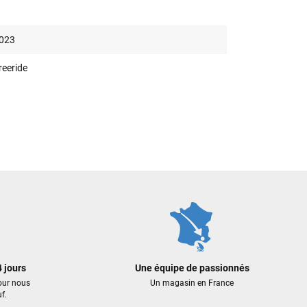
023
reeride
 jours
Une équipe de passionnés
our nous
Un magasin en France
f.