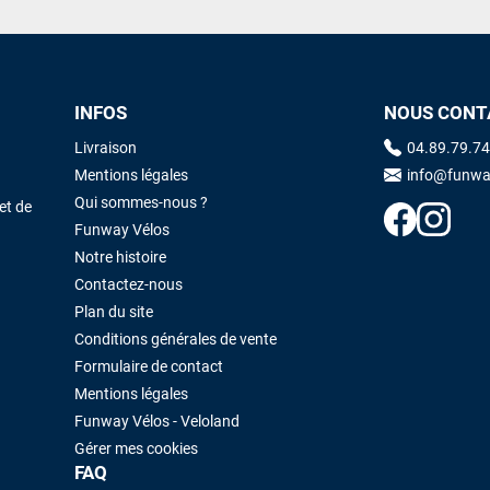
dyno !
Maronui RICHMOND
il y a 3 mois
INFOS
NOUS CONT
J'ai acheté une voile d'occasion depuis Tahiti. Super service. L'envoi a
été rapide. La voile est arrivée en super état. Mauruuru roa.
Livraison
04.89.79.74
Mentions légales
info@funwa
Qui sommes-nous ?
et de
VOIR TOUS LES AVIS
LAISSER UN AVIS
Funway Vélos
Notre histoire
Contactez-nous
Plan du site
Conditions générales de vente
Formulaire de contact
Mentions légales
Funway Vélos - Veloland
Gérer mes cookies
FAQ