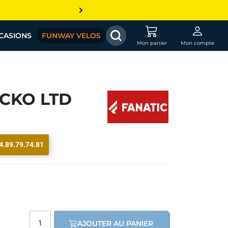
CASIONS
FUNWAY VELOS
Mon panier
Mon compte
ECKO LTD
4.89.79.74.81
AJOUTER AU PANIER