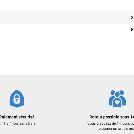
Votre satisfaction est notre priorité !
2
Découvrez quelques uns de vos
commentaires laissés sur Google
F
François
il y a un mois
J’ai commandé un pack via leur site internet. À peine la commande
validée, le magasin m’a appelé pour confirmer avec moi les
caractéristiques des équipements, me conseiller sur le matériel à choisir,
et m’a même offert du matériel en plus. Niveau réactivité, c’est au top :
la commande est partie le lendemain, et j’ai bien reçu tout le matériel
dans un colis propre et soigné. Plus qu’à tester ça sur l’eau ! Je
recommande vivement ce magasin pour son professionnalisme et sa
réactivité.
Sébastien BACHELIER
il y a un mois
Paiement sécurisé
Retour possible sous 14
Cela faisait 6 mois que je galérais à remplacer ma board eux m'ont
n 1 à 4 fois sans frais
Vous disposez de 14 jours p
trouvé une pépite à laquelle je n'aurais jamais pensé ! Excellent conseil
retourner un article neu
excellent prix et en plus super sympas. Merci encore pour cette severne