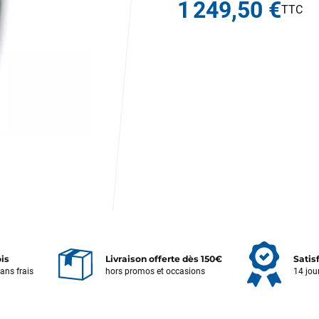
1 249,50 €
ois
Livraison offerte dès 150€
Satis
sans frais
hors promos et occasions
14 jou