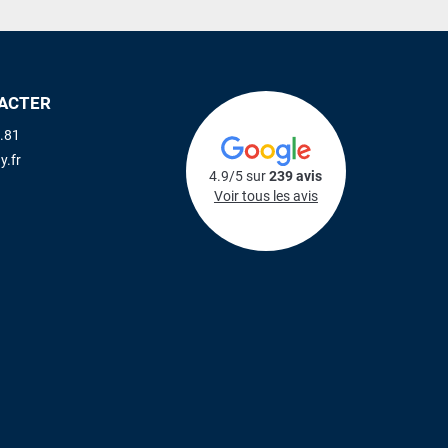
ACTER
.81
y.fr
4.9/5 sur
239 avis
Voir tous les avis