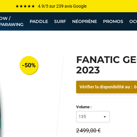
Les plus grandes marques sont chez Funway
DW /
Jusqu’à -75% de remise sur le windsurf, wingfoil, etc...
PADDLE
SURF
NÉOPRÈNE
PROMOS
OC
PARAWING
💰 Meilleur prix garanti — Moins cher ailleurs ? On s’aligne !
Besoin de conseils de pro ? Appelle nous !
FANATIC G
-50%
2023
Vérifier la disponibilité au :
0
Volume :
2 499,00 €