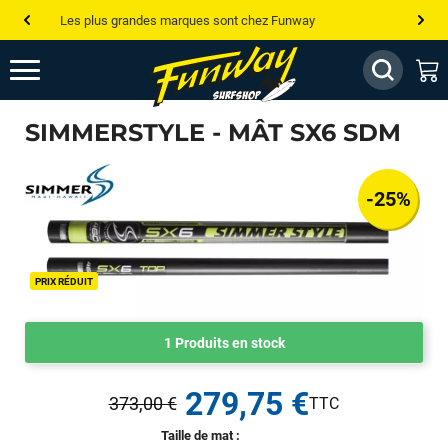
Les plus grandes marques sont chez Funway
Jusqu’à -75% de remise sur le windsurf, wingfoil, etc...
💰 Meilleur prix garanti — Moins cher ailleurs ? On s’aligne !
SIMMERSTYLE - MÂT SX6 SDM
Besoin de conseils de pro ? Appelle nous !
-25%
PRIX RÉDUIT
1 Produits en stock
279,75 €
373,00 €
Taille de mat :