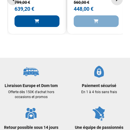
professionnalisme et sa réactivité.
799,00 €
560,00 €
639,20 €
448,00 €
Sébastien BACHELIER
il y a un mois
Cela faisait 6 mois que je galérais à remplacer ma board eux
m'ont trouvé une pépite à laquelle je n'aurais jamais pensé !
Excellent conseil excellent prix et en plus super sympas. Merci
encore pour cette severne dyno !
Maronui RICHMOND
il y a 3 mois
J'ai acheté une voile d'occasion depuis Tahiti. Super service.
L'envoi a été rapide. La voile est arrivée en super état.
Mauruuru roa.
Livraison Europe et Dom tom
Paiement sécurisé
Offerte dès 150€ d'achat hors
En 1 à 4 fois sans frais
occasions et promos
VOIR TOUS LES AVIS
LAISSER UN AVIS
Retour possible sous 14 jours
Une équipe de passionnés