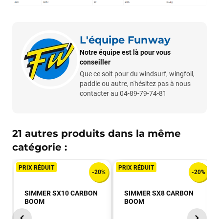
L'équipe Funway
Notre équipe est là pour vous
conseiller
Que ce soit pour du windsurf, wingfoil,
paddle ou autre, n'hésitez pas à nous
contacter au 04-89-79-74-81
François
il y a un mois
21 autres produits dans la même
J’ai commandé un pack via leur site internet. À peine la
catégorie :
commande validée, le magasin m’a appelé pour confirmer
avec moi les caractéristiques des équipements, me conseiller
PRIX RÉDUIT
PRIX RÉDUIT
sur le matériel à choisir, et m’a même offert du matériel en
-20%
-20%
plus. Niveau réactivité, c’est au top : la commande est partie
le lendemain, et j’ai bien reçu tout le matériel dans un colis
SIMMER SX10 CARBON
SIMMER SX8 CARBON
propre et soigné. Plus qu’à tester ça sur l’eau ! Je
BOOM
BOOM
recommande vivement ce magasin pour son