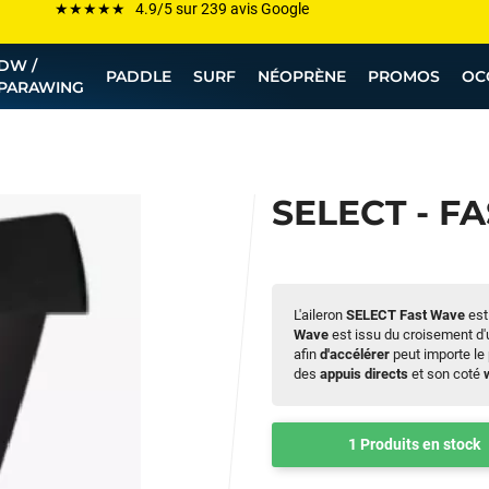
Les plus grandes marques sont chez Funway
DW /
Jusqu’à -75% de remise sur le windsurf, wingfoil, etc...
PADDLE
SURF
NÉOPRÈNE
PROMOS
OC
PARAWING
💰 Meilleur prix garanti — Moins cher ailleurs ? On s’aligne !
Besoin de conseils de pro ? Appelle nous !
SELECT - F
L'aileron
SELECT Fast Wave
est
Wave
est issu du croisement d
afin
d'accélérer
peut importe le
des
appuis
directs
et son coté
1 Produits en stock