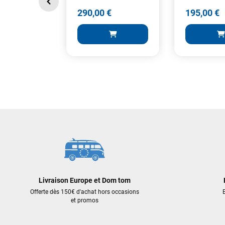
290,00 €
195,00 €
290,00 €
195,00 €
AJOUTER AU PANIER
AJOUT
Livraison Europe et Dom tom
Offerte dès 150€ d'achat hors occasions
E
et promos