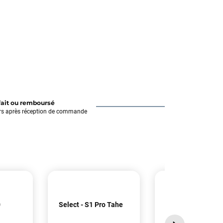
fait ou remboursé
rs après réception de commande
0
Select - S1 Pro Tahe
Select - Edge Pro