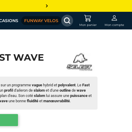
CASIONS
FUNWAY VELOS
Mon panier
Mon compte
AST WAVE
 sur un programme
vague
hybrid et
polyvalent
. Le
Fast
'un
profil
d'aileron de
slalom
et d'une
outline
de
wave
 plan d'eau. Son coté
slalom
lui assure une
puissance
et
wave
une bonne
fluidité
et
manœuvrabilité
.