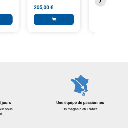
205,00 €
195,00 €
205,00 €
195,00 €
 AU PANIER
AJOUTER AU PANIER
AJOUTER A
 jours
Une équipe de passionnés
our nous
Un magasin en France
f.