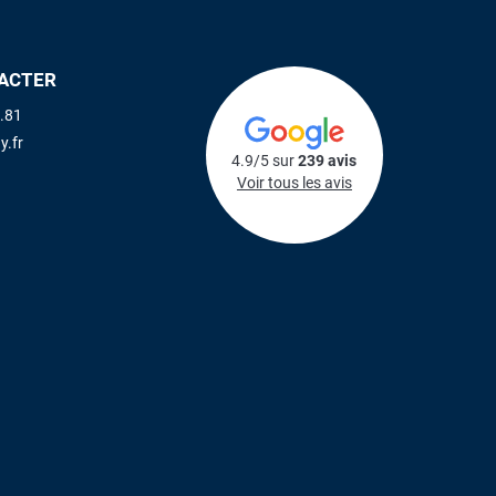
ACTER
.81
y.fr
4.9/5 sur
239 avis
Voir tous les avis