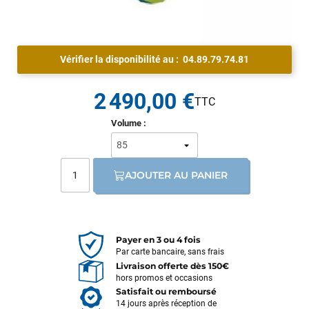
Vérifier la disponibilité au :
04.89.79.74.81
2 490,00 €
Volume :
AJOUTER AU PANIER
Payer en 3 ou 4 fois
Par carte bancaire, sans frais
Frédéric sternheim
il y a 2 semaines
Livraison offerte dès 150€
hors promos et occasions
Des conseils (par téléphone), du matos d'occasion de bonne
Satisfait ou remboursé
qualité : c'est toujours un plaisir!
14 jours après réception de