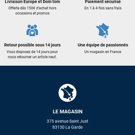
Livraison Europe et Dom tom
Paiement sécurisé
Offerte dès 150€ d'achat hors
En 1 à 4 fois sans frais
occasions et promos
Retour possible sous 14 jours
Une équipe de passionnés
Vous disposez de 14 jours pour
Un magasin en France
nous retourner un article neuf.
François
il y a un mois
LE MAGASIN
J’ai commandé un pack via leur site internet. À peine la
commande validée, le magasin m’a appelé pour confirmer
375 avenue Saint Just
avec moi les caractéristiques des équipements, me conseiller
83130 La Garde
sur le matériel à choisir, et m’a même offert du matériel en