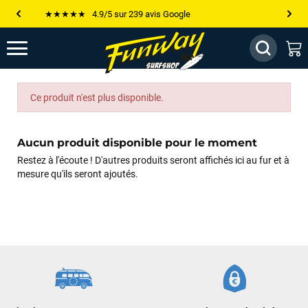
★★★★★ 4.9/5 sur 239 avis Google
Les plus grandes marques sont chez Funway
Jusqu’à -75% de remise sur le windsurf, wingfoil, etc...
💰 Meilleur prix garanti — Moins cher ailleurs ? On s’aligne !
Ce produit n'est plus disponible.
Besoin de conseils de pro ? Appelle nous !
Aucun produit disponible pour le moment
Restez à l'écoute ! D'autres produits seront affichés ici au fur et à
mesure qu'ils seront ajoutés.