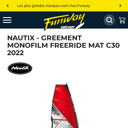
Les plus grandes marques sont chez Funway
Jusqu’à -75% de remise sur le windsurf, wingfoil, etc...
💰 Meilleur prix garanti — Moins cher ailleurs ? On s’aligne !
NAUTIX - GREEMENT
Besoin de conseils de pro ? Appelle nous !
MONOFILM FREERIDE MAT C30
2022