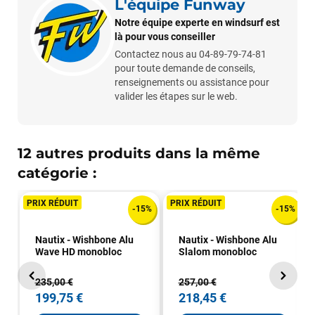
L'équipe Funway
Notre équipe experte en windsurf est
là pour vous conseiller
Contactez nous au 04-89-79-74-81
pour toute demande de conseils,
renseignements ou assistance pour
valider les étapes sur le web.
12 autres produits dans la même
François
il y a un mois
catégorie :
J’ai commandé un pack via leur site internet. À peine la
commande validée, le magasin m’a appelé pour confirmer
PRIX RÉDUIT
PRIX RÉDUIT
-15%
-15%
avec moi les caractéristiques des équipements, me conseiller
sur le matériel à choisir, et m’a même offert du matériel en
Nautix - Wishbone Alu
Nautix - Wishbone Alu
plus. Niveau réactivité, c’est au top : la commande est partie
Wave HD monobloc
Slalom monobloc
le lendemain, et j’ai bien reçu tout le matériel dans un colis
propre et soigné. Plus qu’à tester ça sur l’eau ! Je
235,00 €
257,00 €
recommande vivement ce magasin pour son
199,75 €
218,45 €
professionnalisme et sa réactivité.