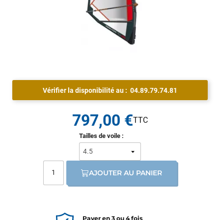
Vérifier la disponibilité au :
04.89.79.74.81
797,00 €
Tailles de voile :
AJOUTER AU PANIER
Payer en 3 ou 4 fois