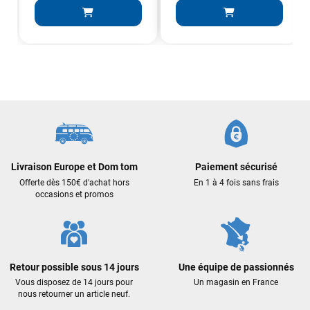
Sébastien BACHELIER
il y a un mois
Cela faisait 6 mois que je galérais à remplacer ma board eux
m'ont trouvé une pépite à laquelle je n'aurais jamais pensé !
Excellent conseil excellent prix et en plus super sympas. Merci
encore pour cette severne dyno !
Maronui RICHMOND
il y a 3 mois
J'ai acheté une voile d'occasion depuis Tahiti. Super service.
L'envoi a été rapide. La voile est arrivée en super état.
Livraison Europe et Dom tom
Paiement sécurisé
Mauruuru roa.
Offerte dès 150€ d'achat hors
En 1 à 4 fois sans frais
occasions et promos
VOIR TOUS LES AVIS
LAISSER UN AVIS
Retour possible sous 14 jours
Une équipe de passionnés
Vous disposez de 14 jours pour
Un magasin en France
nous retourner un article neuf.