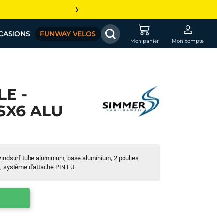
CASIONS
FUNWAY VELOS
Mon panier
Mon compte
E -
SX6 ALU
windsurf tube aluminium, base aluminium, 2 poulies,
, système d'attache PIN EU.