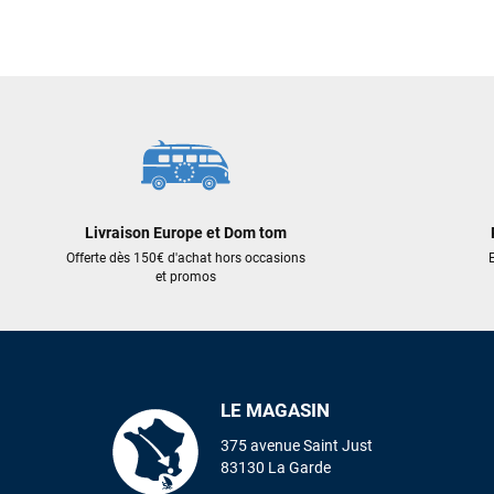
799,00 €
560,00 €
639,20 €
448,00 €
AJOUTER AU PANIER
AJOUT
Livraison Europe et Dom tom
Offerte dès 150€ d'achat hors occasions
E
et promos
LE MAGASIN
375 avenue Saint Just
83130 La Garde