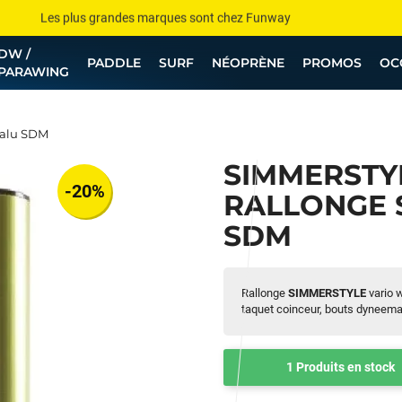
Les plus grandes marques sont chez Funway
DW /
Jusqu’à -75% de remise sur le windsurf, wingfoil, etc...
PADDLE
SURF
NÉOPRÈNE
PROMOS
OC
PARAWING
💰 Meilleur prix garanti — Moins cher ailleurs ? On s’aligne !
Besoin de conseils de pro ? Appelle nous !
 alu SDM
SIMMERSTYL
-20%
RALLONGE 
SDM
Rallonge
SIMMERSTYLE
vario 
taquet coinceur, bouts dyneema
1 Produits en stock