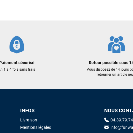
235,00 €
249,00 €
188,00 €
186,75 €
ER AU PANIER
AJOUTER AU PANIER
AJOUTER
Paiement sécurisé
Retour possible sous 14
n 1 à 4 fois sans frais
Vous disposez de 14 jours p
retourner un article neu
INFOS
NOUS CONT
Livraison
04.89.79.74
Mentions légales
info@funwa