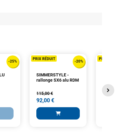
PRIX RÉDUIT
PRIX RÉDUIT
-25%
-20%
LU
SIMMERSTYLE -
Simmer - Blacktip
rallonge SX6 alu RDM
2023
115,00 €
842,00 €
92,00 €
421,00 €