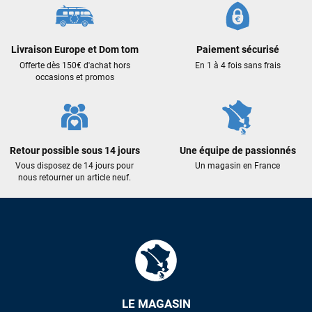
m'ont trouvé une pépite à laquelle je n'aurais jamais pensé !
Excellent conseil excellent prix et en plus super sympas. Merci
encore pour cette severne dyno !
Livraison Europe et Dom tom
Paiement sécurisé
Offerte dès 150€ d'achat hors
En 1 à 4 fois sans frais
Maronui RICHMOND
il y a 3 mois
occasions et promos
J'ai acheté une voile d'occasion depuis Tahiti. Super service.
L'envoi a été rapide. La voile est arrivée en super état.
Mauruuru roa.
Retour possible sous 14 jours
Une équipe de passionnés
Vous disposez de 14 jours pour
Un magasin en France
VOIR TOUS LES AVIS
nous retourner un article neuf.
LAISSER UN AVIS
LE MAGASIN