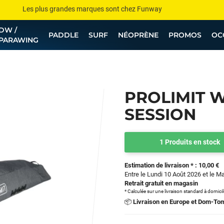
Les plus grandes marques sont chez Funway
DW /
Jusqu’à -75% de remise sur le windsurf, wingfoil, etc...
PADDLE
SURF
NÉOPRÈNE
PROMOS
OC
PARAWING
💰 Meilleur prix garanti — Moins cher ailleurs ? On s’aligne !
Besoin de conseils de pro ? Appelle nous !
PROLIMIT 
SESSION
1 Produits en stock
Estimation de livraison * : 10,00 €
Entre le Lundi 10 Août 2026 et le M
Retrait gratuit en magasin
* Calculée sur une livraison standard à domici
📦
Livraison en Europe et Dom-To