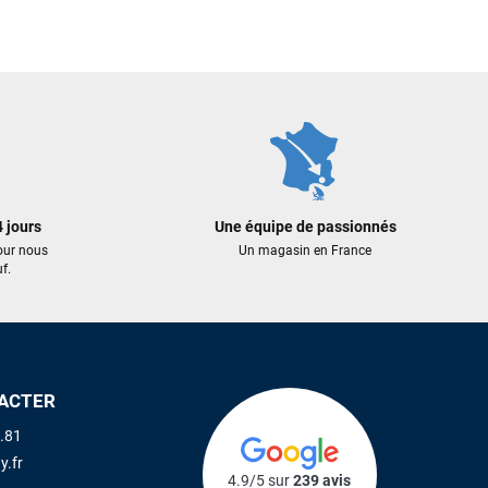
99,99 €
199,00 €
159,20 €
AJOUTER A
 AU PANIER
AJOUTER AU PANIER
 jours
Une équipe de passionnés
our nous
Un magasin en France
f.
ACTER
.81
y.fr
4.9/5 sur
239 avis