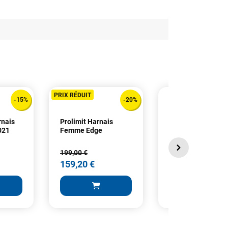
PRIX RÉDUIT
-15%
-20%
rnais
Prolimit Harnais
Prolimit Harness
021
Femme Edge
Rookie Waist
199,00 €
99,99 €
159,20 €