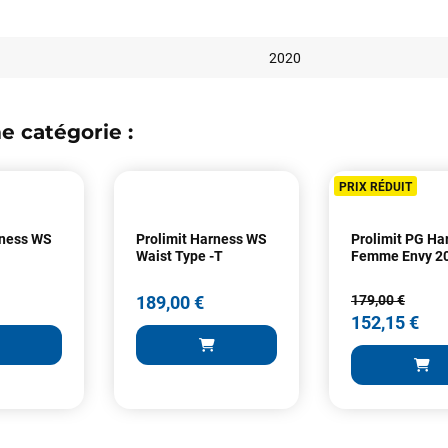
2020
e catégorie :
Votre satisfaction est notre priorité !
PRIX RÉDUIT
Découvrez quelques uns de vos
commentaires laissés sur Google
rness WS
Prolimit Harness WS
Prolimit PG Ha
Waist Type -T
Femme Envy 2
François
il y a un mois
189,00 €
179,00 €
J’ai commandé un pack via leur site internet. À peine la commande
152,15 €
validée, le magasin m’a appelé pour confirmer avec moi les
caractéristiques des équipements, me conseiller sur le matériel à choisir,
et m’a même offert du matériel en plus. Niveau réactivité, c’est au top :
la commande est partie le lendemain, et j’ai bien reçu tout le matériel
dans un colis propre et soigné. Plus qu’à tester ça sur l’eau ! Je
recommande vivement ce magasin pour son professionnalisme et sa