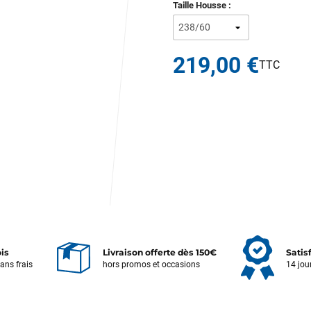
Taille Housse :
219,00 €
ois
Livraison offerte dès 150€
Satis
sans frais
hors promos et occasions
14 jou