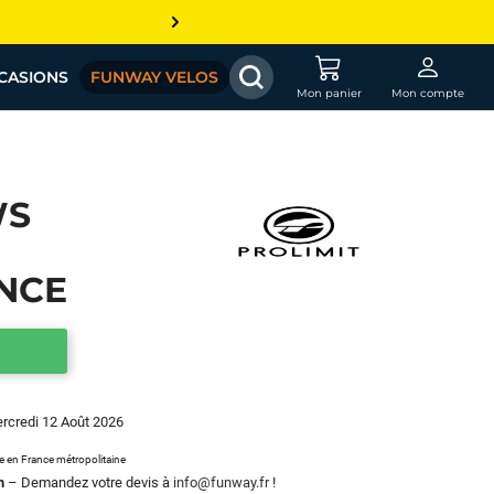
CASIONS
FUNWAY VELOS
Mon panier
Mon compte
WS
NCE
ercredi 12 Août 2026
le en France métropolitaine
m
– Demandez votre devis à
info@funway.fr
!