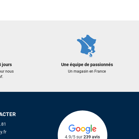
99,99 €
199,00 €
159,20 €
AJOUTER A
 AU PANIER
AJOUTER AU PANIER
 jours
Une équipe de passionnés
our nous
Un magasin en France
f.
ACTER
.81
y.fr
4.9/5 sur
239 avis