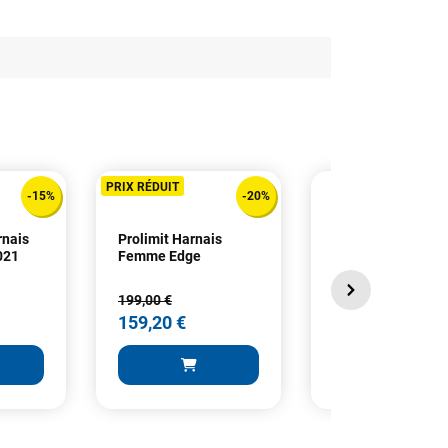
PRIX RÉDUIT
-15%
-20%
rnais
Prolimit Harnais
Prolimit Harness
021
Femme Edge
Rookie Waist
199,00 €
99,99 €
159,20 €