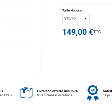
Taille Housse :
149,00 €
ois
Livraison offerte dès 150€
Satis
sans frais
hors promos et occasions
14 jou