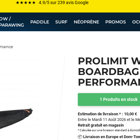
Les plus grandes marques sont chez Funway
DW /
Jusqu’à -75% de remise sur le windsurf, wingfoil, etc...
PADDLE
SURF
NÉOPRÈNE
PROMOS
OC
PARAWING
💰 Meilleur prix garanti — Moins cher ailleurs ? On s’aligne !
Besoin de conseils de pro ? Appelle nous !
rmance
PROLIMIT 
BOARDBAG
PERFORMA
1 Produits en stock
Estimation de livraison * : 10,00 €
Entre le Mardi 11 Août 2026 et le M
Retrait gratuit en magasin
* Calculée sur une livraison standard à domici
📦
Livraison en Europe et Dom-To