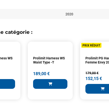
2020
e catégorie :
Votre satisfaction est notre priorité !
PRIX RÉDUIT
Découvrez quelques uns de vos
commentaires laissés sur Google
rness WS
Prolimit Harness WS
Prolimit PG Ha
Waist Type -T
Femme Envy 2
François
il y a un mois
189,00 €
179,00 €
J’ai commandé un pack via leur site internet. À peine la commande
152,15 €
validée, le magasin m’a appelé pour confirmer avec moi les
caractéristiques des équipements, me conseiller sur le matériel à choisir,
et m’a même offert du matériel en plus. Niveau réactivité, c’est au top :
la commande est partie le lendemain, et j’ai bien reçu tout le matériel
dans un colis propre et soigné. Plus qu’à tester ça sur l’eau ! Je
recommande vivement ce magasin pour son professionnalisme et sa