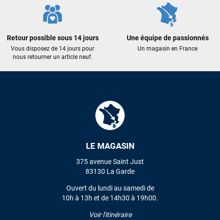
Maronui RICHMOND
il y a 3 mois
J'ai acheté une voile d'occasion depuis Tahiti. Super service.
Retour possible sous 14 jours
Une équipe de passionnés
L'envoi a été rapide. La voile est arrivée en super état.
Vous disposez de 14 jours pour
Un magasin en France
Mauruuru roa.
nous retourner un article neuf.
VOIR TOUS LES AVIS
LAISSER UN AVIS
LE MAGASIN
375 avenue Saint Just
83130 La Garde
Ouvert du lundi au samedi de
10h à 13h et de 14h30 à 19h00.
Voir l'itinéraire