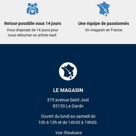
Maronui RICHMOND
il y a 3 mois
J'ai acheté une voile d'occasion depuis Tahiti. Super service.
Retour possible sous 14 jours
Une équipe de passionnés
L'envoi a été rapide. La voile est arrivée en super état.
Vous disposez de 14 jours pour
Un magasin en France
Mauruuru roa.
nous retourner un article neuf.
VOIR TOUS LES AVIS
LAISSER UN AVIS
LE MAGASIN
375 avenue Saint Just
83130 La Garde
Ouvert du lundi au samedi de
10h à 13h et de 14h30 à 19h00.
Voir l'itinéraire