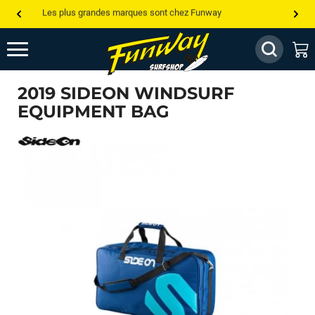
Les plus grandes marques sont chez Funway
Jusqu’à -75% de remise sur le windsurf, wingfoil, etc...
💰 Meilleur prix garanti — Moins cher ailleurs ? On s’aligne !
2019 SIDEON WINDSURF
Besoin de conseils de pro ? Appelle nous !
EQUIPMENT BAG