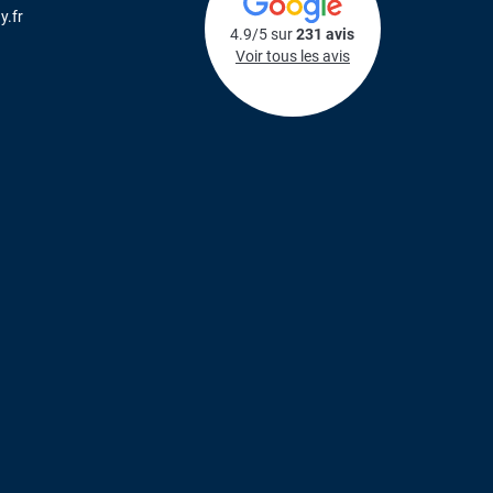
y.fr
4.9/5 sur
231 avis
Voir tous les avis