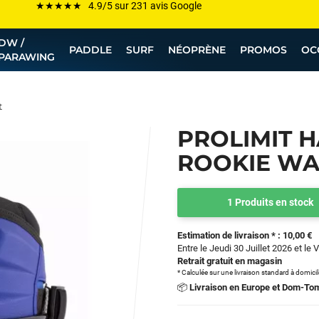
Les plus grandes marques sont chez Funway
DW /
Jusqu’à -75% de remise sur le windsurf, wingfoil, etc...
PADDLE
SURF
NÉOPRÈNE
PROMOS
OC
PARAWING
💰 Meilleur prix garanti — Moins cher ailleurs ? On s’aligne !
Besoin de conseils de pro ? Appelle nous !
t
PROLIMIT 
ROOKIE WA
1 Produits en stock
Estimation de livraison * : 10,00 €
Entre le Jeudi 30 Juillet 2026 et le 
Retrait gratuit en magasin
* Calculée sur une livraison standard à domici
📦
Livraison en Europe et Dom-To