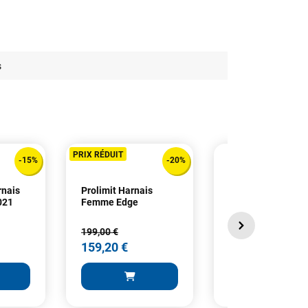
s
PRIX RÉDUIT
-15%
-20%
rnais
Prolimit Harnais
Prolimit Harness
021
Femme Edge
Rookie Seat
199,00 €
99,99 €
159,20 €