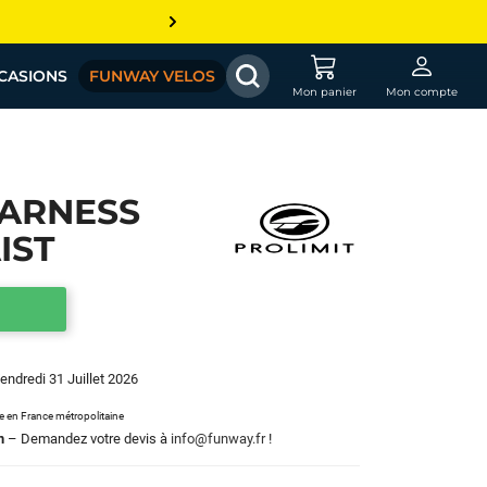
CASIONS
FUNWAY VELOS
Mon panier
Mon compte
HARNESS
IST
Vendredi 31 Juillet 2026
le en France métropolitaine
m
– Demandez votre devis à
info@funway.fr
!