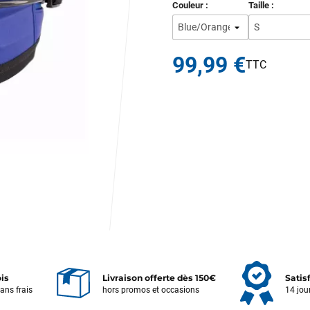
Couleur :
Taille :
99,99 €
ois
Livraison offerte dès 150€
Satis
sans frais
hors promos et occasions
14 jou