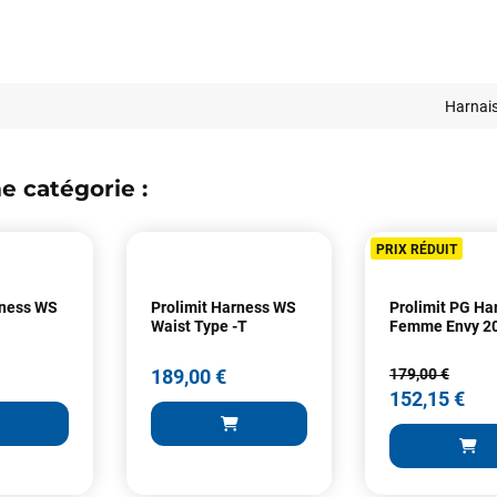
Harnai
e catégorie :
PRIX RÉDUIT
Votre satisfaction est notre priorité !
rness WS
Prolimit Harness WS
Prolimit PG Ha
Découvrez quelques uns de vos
Waist Type -T
Femme Envy 2
commentaires laissés sur Google
189,00 €
179,00 €
152,15 €
Frédéric sternheim
il y a 3 semaines
Des conseils (par téléphone), du matos d'occasion de bonne qualité :
c'est toujours un plaisir!