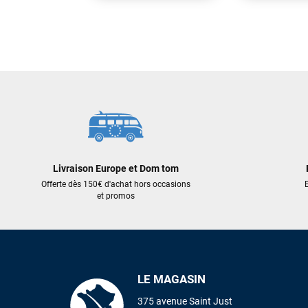
289,00 €
269,00 €
AJOUTER AU PANIER
AJOUT
Livraison Europe et Dom tom
Offerte dès 150€ d'achat hors occasions
E
et promos
LE MAGASIN
375 avenue Saint Just