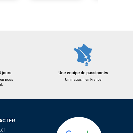
99,99 €
199,00 €
159,20 €
AJOUTER A
 AU PANIER
AJOUTER AU PANIER
 jours
Une équipe de passionnés
our nous
Un magasin en France
f.
ACTER
.81