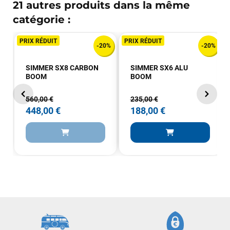
21 autres produits dans la même
catégorie :
PRIX RÉDUIT
PRIX RÉDUIT
-20%
-20%
SIMMER SX8 CARBON
SIMMER SX6 ALU
BOOM
BOOM
560,00 €
235,00 €
Frédéric sternheim
il y a 2 semaines
448,00 €
188,00 €
Des conseils (par téléphone), du matos d'occasion de bonne
qualité : c'est toujours un plaisir!
Sébastien BACHELIER
il y a 2 semaines
Cela faisait 6 mois que je galérais à remplacer ma board eux
m'ont trouvé une pépite à laquelle je n'aurais jamais pensé !
Excellent conseil excellent prix et en plus super sympas. Merci
encore pour cette severne dyno !