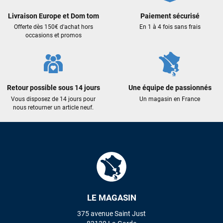
Maronui RICHMOND
il y a 2 mois
Livraison Europe et Dom tom
Paiement sécurisé
J'ai acheté une voile d'occasion depuis Tahiti. Super service.
Offerte dès 150€ d'achat hors
En 1 à 4 fois sans frais
L'envoi a été rapide. La voile est arrivée en super état.
occasions et promos
Mauruuru roa.
VOIR TOUS LES AVIS
Retour possible sous 14 jours
Une équipe de passionnés
Vous disposez de 14 jours pour
Un magasin en France
LAISSER UN AVIS
nous retourner un article neuf.
LE MAGASIN
375 avenue Saint Just