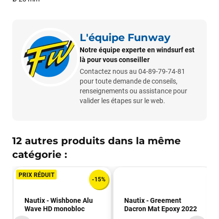
L'équipe Funway
Notre équipe experte en windsurf est
là pour vous conseiller
Contactez nous au 04-89-79-74-81
pour toute demande de conseils,
renseignements ou assistance pour
valider les étapes sur le web.
12 autres produits dans la même
catégorie :
Frédéric sternheim
il y a 2 semaines
PRIX RÉDUIT
-15%
Des conseils (par téléphone), du matos d'occasion de bonne
qualité : c'est toujours un plaisir!
Nautix - Wishbone Alu
Nautix - Greement
Wave HD monobloc
Dacron Mat Epoxy 2022