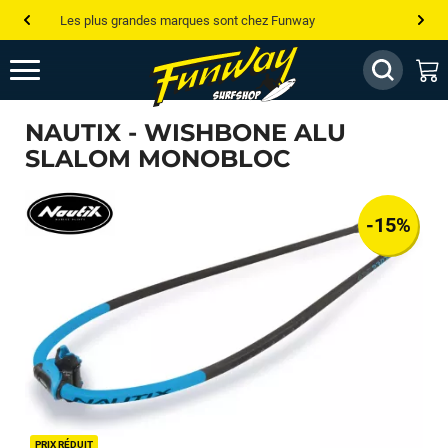
Les plus grandes marques sont chez Funway
Jusqu’à -75% de remise sur le windsurf, wingfoil, etc...
💰 Meilleur prix garanti — Moins cher ailleurs ? On s’aligne !
NAUTIX - WISHBONE ALU
Besoin de conseils de pro ? Appelle nous !
SLALOM MONOBLOC
-15%
PRIX RÉDUIT