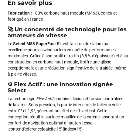
En savoir plus
Fabrication :
100% carbone haut module (M46J), conçu et
fabriqué en France
🚀 Un concentré de technologie pour les
amateurs de vitesse
Le
Select M88 SuperFast SL
est l'aileron de slalom par
excellence pour les windsurfers en quête de performances
maximales. Grâce à son profil ultra-fin (8,8 % d'épaisseur) et à sa
construction en carbone haut module, il offre une glisse
exceptionnelle et une réduction significative de la traînée, même
à pleine vitesse.
⚙️ Flex Actif : une innovation signée
Select
La technologie
Flex Actif
combine flexion et torsion contrôlées
de la lame. Sous pression, la partie inférieure de l'aileron vrille
entre 0° et 1,9°, générant un effet de lift vertical. Cette
conception réduit la surface mouillée de la carène, assurant un
confort de navigation optimal à haute vitesse.
:contentReference[oaicite:15]{index=15}