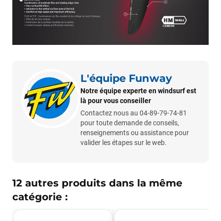
Maronui RICHMOND
il y a 3 mois
J'ai acheté une voile d'occasion depuis Tahiti. Super service.
L'envoi a été rapide. La voile est arrivée en super état.
Mauruuru roa.
L'équipe Funway
VOIR TOUS LES AVIS
Notre équipe experte en windsurf est
là pour vous conseiller
LAISSER UN AVIS
Contactez nous au 04-89-79-74-81
pour toute demande de conseils,
renseignements ou assistance pour
valider les étapes sur le web.
12 autres produits dans la même
catégorie :