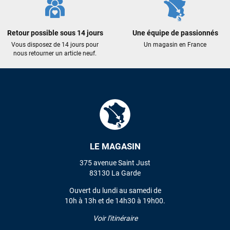
Maronui RICHMOND
il y a 3 mois
J'ai acheté une voile d'occasion depuis Tahiti. Super service.
Retour possible sous 14 jours
Une équipe de passionnés
L'envoi a été rapide. La voile est arrivée en super état.
Vous disposez de 14 jours pour
Un magasin en France
Mauruuru roa.
nous retourner un article neuf.
VOIR TOUS LES AVIS
LAISSER UN AVIS
LE MAGASIN
375 avenue Saint Just
83130 La Garde
Ouvert du lundi au samedi de
10h à 13h et de 14h30 à 19h00.
Voir l'itinéraire