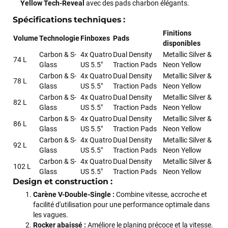
Yellow Tech-Reveal
avec des pads charbon élégants.
Spécifications techniques :
Finitions
Volume
Technologie
Finboxes
Pads
disponibles
Carbon & S-
4x Quatro
Dual Density
Metallic Silver &
74 L
Glass
US 5.5"
Traction Pads
Neon Yellow
Carbon & S-
4x Quatro
Dual Density
Metallic Silver &
78 L
Glass
US 5.5"
Traction Pads
Neon Yellow
Carbon & S-
4x Quatro
Dual Density
Metallic Silver &
82 L
Glass
US 5.5"
Traction Pads
Neon Yellow
Carbon & S-
4x Quatro
Dual Density
Metallic Silver &
86 L
Glass
US 5.5"
Traction Pads
Neon Yellow
Carbon & S-
4x Quatro
Dual Density
Metallic Silver &
92 L
Glass
US 5.5"
Traction Pads
Neon Yellow
Carbon & S-
4x Quatro
Dual Density
Metallic Silver &
102 L
Glass
US 5.5"
Traction Pads
Neon Yellow
Design et construction :
Carène V-Double-Single :
Combine vitesse, accroche et
facilité d'utilisation pour une performance optimale dans
les vagues.
Rocker abaissé :
Améliore le planing précoce et la vitesse.