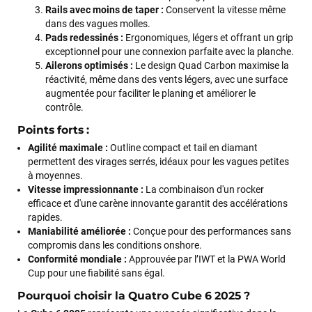
Rails avec moins de taper :
Conservent la vitesse même
dans des vagues molles.
Pads redessinés :
Ergonomiques, légers et offrant un grip
exceptionnel pour une connexion parfaite avec la planche.
Ailerons optimisés :
Le design Quad Carbon maximise la
réactivité, même dans des vents légers, avec une surface
augmentée pour faciliter le planing et améliorer le
contrôle.
Points forts :
Agilité maximale :
Outline compact et tail en diamant
permettent des virages serrés, idéaux pour les vagues petites
à moyennes.
Vitesse impressionnante :
La combinaison d'un rocker
efficace et d'une carène innovante garantit des accélérations
rapides.
François
il y a un mois
Maniabilité améliorée :
Conçue pour des performances sans
J’ai commandé un pack via leur site internet. À peine la
compromis dans les conditions onshore.
commande validée, le magasin m’a appelé pour confirmer
Conformité mondiale :
Approuvée par l’IWT et la PWA World
avec moi les caractéristiques des équipements, me conseiller
Cup pour une fiabilité sans égal.
sur le matériel à choisir, et m’a même offert du matériel en
Pourquoi choisir la Quatro Cube 6 2025 ?
plus. Niveau réactivité, c’est au top : la commande est partie