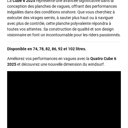
le lendemain, et j’ai bien reçu tout le matériel dans un colis
La
Cube 6 2025
représente une avancée significative dans la
propre et soigné. Plus qu’à tester ça sur l’eau ! Je
conception des planches de vagues, offrant des performances
recommande vivement ce magasin pour son
inégalées dans des conditions onshore. Que vous cherchiez à
professionnalisme et sa réactivité.
exécuter des virages serrés, à sauter plus haut ou à naviguer
avec plus de contrôle, cette planche polyvalente répondra à
toutes vos attentes. Sa construction de qualité et son design
Sébastien BACHELIER
il y a un mois
visionnaire en font un incontournable pour les riders passionnés.
Cela faisait 6 mois que je galérais à remplacer ma board eux
Disponible en 74, 78, 82, 86, 92 et 102 litres.
m'ont trouvé une pépite à laquelle je n'aurais jamais pensé !
Excellent conseil excellent prix et en plus super sympas. Merci
Améliorez vos performances en vagues avec la
Quatro Cube 6
encore pour cette severne dyno !
2025
et découvrez une nouvelle dimension du windsurf.
Maronui RICHMOND
il y a 3 mois
J'ai acheté une voile d'occasion depuis Tahiti. Super service.
L'envoi a été rapide. La voile est arrivée en super état.
Mauruuru roa.
VOIR TOUS LES AVIS