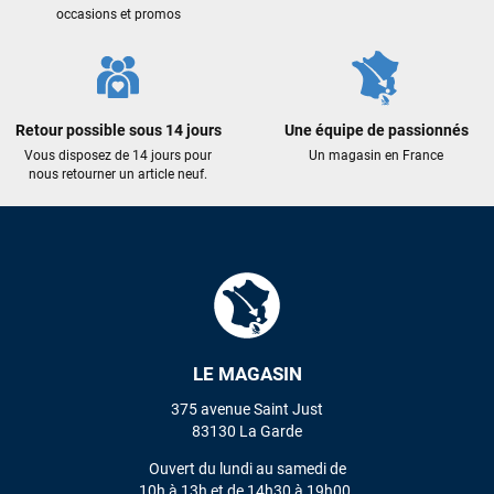
occasions et promos
J'ai acheté une voile d'occasion depuis Tahiti. Super service.
L'envoi a été rapide. La voile est arrivée en super état.
Mauruuru roa.
Retour possible sous 14 jours
Une équipe de passionnés
VOIR TOUS LES AVIS
Vous disposez de 14 jours pour
Un magasin en France
nous retourner un article neuf.
LAISSER UN AVIS
LE MAGASIN
375 avenue Saint Just
83130 La Garde
Ouvert du lundi au samedi de
10h à 13h et de 14h30 à 19h00.