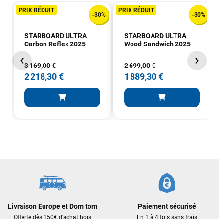
PRIX RÉDUIT
PRIX RÉDUIT
-30%
-30%
STARBOARD ULTRA
STARBOARD ULTRA
Carbon Reflex 2025
Wood Sandwich 2025
3 169,00 €
2 699,00 €
2 218,30 €
1 889,30 €
Frédéric sternheim
il y a 2 semaines
Des conseils (par téléphone), du matos d'occasion de bonne
qualité : c'est toujours un plaisir!
Sébastien BACHELIER
il y a 2 semaines
Cela faisait 6 mois que je galérais à remplacer ma board eux
m'ont trouvé une pépite à laquelle je n'aurais jamais pensé !
Excellent conseil excellent prix et en plus super sympas. Merci
encore pour cette severne dyno !
Livraison Europe et Dom tom
Paiement sécurisé
Maronui RICHMOND
il y a 2 mois
Offerte dès 150€ d'achat hors
En 1 à 4 fois sans frais