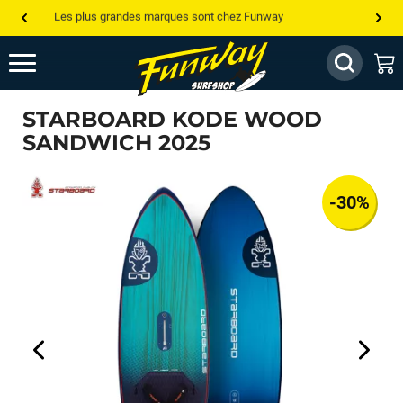
Les plus grandes marques sont chez Funway
Jusqu’à -75% de remise sur le windsurf, wingfoil, etc...
💰 Meilleur prix garanti — Moins cher ailleurs ? On s’aligne !
STARBOARD KODE WOOD
Besoin de conseils de pro ? Appelle nous !
SANDWICH 2025
-30%