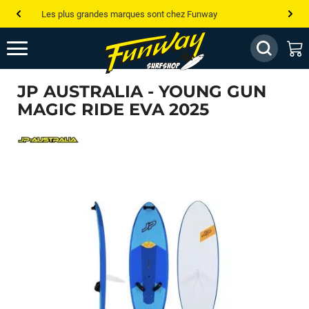
Les plus grandes marques sont chez Funway
Jusqu’à -75% de remise sur le windsurf, wingfoil, etc...
💰 Meilleur prix garanti — Moins cher ailleurs ? On s’aligne !
JP AUSTRALIA - YOUNG GUN
Besoin de conseils de pro ? Appelle nous !
MAGIC RIDE EVA 2025