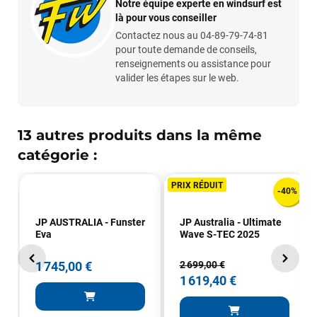
L'envoi a été rapide. La voile est arrivée en super état.
Notre équipe experte en windsurf est
Mauruuru roa.
là pour vous conseiller
Contactez nous au 04-89-79-74-81
pour toute demande de conseils,
renseignements ou assistance pour
VOIR TOUS LES AVIS
valider les étapes sur le web.
LAISSER UN AVIS
13 autres produits dans la même
catégorie :
PRIX RÉDUIT
-40%
JP AUSTRALIA - Funster
JP Australia - Ultimate
Eva
Wave S-TEC 2025
1 745,00 €
2 699,00 €
1 619,40 €