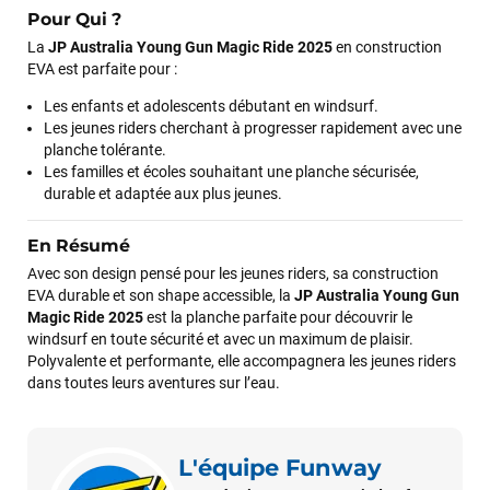
Pour Qui ?
J’ai commandé un pack via leur site internet. À peine la
La
JP Australia Young Gun Magic Ride 2025
en construction
commande validée, le magasin m’a appelé pour confirmer
EVA est parfaite pour :
avec moi les caractéristiques des équipements, me conseiller
sur le matériel à choisir, et m’a même offert du matériel en
Les enfants et adolescents débutant en windsurf.
plus. Niveau réactivité, c’est au top : la commande est partie
Les jeunes riders cherchant à progresser rapidement avec une
le lendemain, et j’ai bien reçu tout le matériel dans un colis
planche tolérante.
propre et soigné. Plus qu’à tester ça sur l’eau ! Je
Les familles et écoles souhaitant une planche sécurisée,
recommande vivement ce magasin pour son
durable et adaptée aux plus jeunes.
professionnalisme et sa réactivité.
En Résumé
Sébastien BACHELIER
il y a un mois
Avec son design pensé pour les jeunes riders, sa construction
EVA durable et son shape accessible, la
JP Australia Young Gun
Cela faisait 6 mois que je galérais à remplacer ma board eux
Magic Ride 2025
est la planche parfaite pour découvrir le
m'ont trouvé une pépite à laquelle je n'aurais jamais pensé !
windsurf en toute sécurité et avec un maximum de plaisir.
Excellent conseil excellent prix et en plus super sympas. Merci
Polyvalente et performante, elle accompagnera les jeunes riders
encore pour cette severne dyno !
dans toutes leurs aventures sur l’eau.
Maronui RICHMOND
il y a 3 mois
L'équipe Funway
J'ai acheté une voile d'occasion depuis Tahiti. Super service.