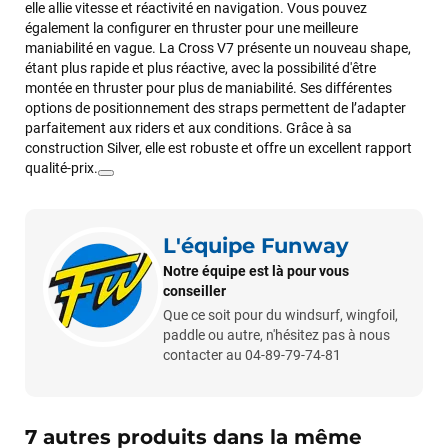
elle allie vitesse et réactivité en navigation. Vous pouvez
également la configurer en thruster pour une meilleure
maniabilité en vague. La Cross V7 présente un nouveau shape,
étant plus rapide et plus réactive, avec la possibilité d'être
montée en thruster pour plus de maniabilité. Ses différentes
options de positionnement des straps permettent de l’adapter
parfaitement aux riders et aux conditions. Grâce à sa
construction Silver, elle est robuste et offre un excellent rapport
qualité-prix.
L'équipe Funway
Notre équipe est là pour vous
conseiller
Que ce soit pour du windsurf, wingfoil,
paddle ou autre, n'hésitez pas à nous
François
il y a un mois
contacter au 04-89-79-74-81
J’ai commandé un pack via leur site internet. À peine la
commande validée, le magasin m’a appelé pour confirmer
avec moi les caractéristiques des équipements, me conseiller
7 autres produits dans la même
sur le matériel à choisir, et m’a même offert du matériel en