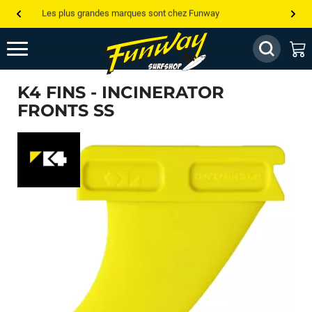
Les plus grandes marques sont chez Funway
Jusqu’à -75% de remise sur le windsurf, wingfoil, etc...
💰 Meilleur prix garanti — Moins cher ailleurs ? On s’aligne !
K4 FINS - INCINERATOR
Besoin de conseils de pro ? Appelle nous !
FRONTS SS