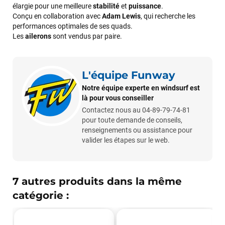
élargie pour une meilleure
stabilité
et
puissance
.
Conçu en collaboration avec
Adam Lewis
, qui recherche les
performances optimales de ses quads.
Les
ailerons
sont vendus par paire.
L'équipe Funway
Notre équipe experte en windsurf est
là pour vous conseiller
Contactez nous au 04-89-79-74-81
pour toute demande de conseils,
renseignements ou assistance pour
valider les étapes sur le web.
François
il y a un mois
J’ai commandé un pack via leur site internet. À peine la
commande validée, le magasin m’a appelé pour confirmer
7 autres produits dans la même
avec moi les caractéristiques des équipements, me conseiller
catégorie :
sur le matériel à choisir, et m’a même offert du matériel en
plus. Niveau réactivité, c’est au top : la commande est partie
le lendemain, et j’ai bien reçu tout le matériel dans un colis