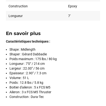
Construction
Epoxy
Longueur
7'
En savoir plus
Caractéristiques techniques :
Shape :
Midlength
Shaper :
Gérard Dabbadie
Poids maximum : 175 lbs / 80 kg
Longueur :
7'0" / 214 cm
Largeur : 22.00" / 56 cm
Epaisseur :
2.90" / 7.3 cm
Volume :
51 L
Poids :
12.8 lbs / 5.8 kg
Boitier d'aileron :
5 x FCS M5
Aileron :
3 x FCS M5 Thruster
Construction :
Dura-Tec