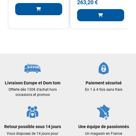
263,20 €
J'ai acheté une voile d'occasion depuis Tahiti. Super service.
L'envoi a été rapide. La voile est arrivée en super état.
Mauruuru roa.
VOIR TOUS LES AVIS
LAISSER UN AVIS
Livraison Europe et Dom tom
Paiement sécurisé
Offerte dès 150€ d'achat hors
En 1 à 4 fois sans frais
occasions et promos
Retour possible sous 14 jours
Une équipe de passionnés
Vous disposez de 14 jours pour
Un magasin en France