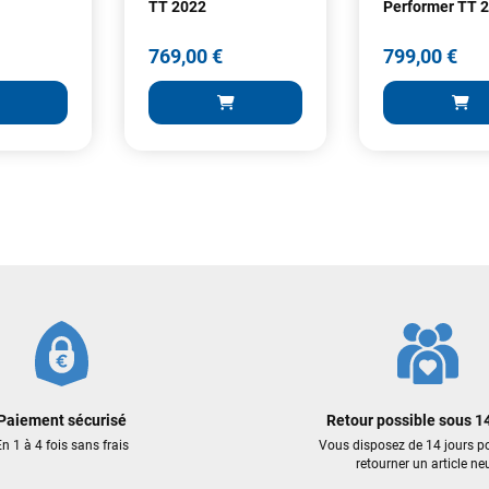
TT 2022
Performer TT 
dyno !
769,00 €
799,00 €
Maronui RICHMOND
il y a 3 mois
J'ai acheté une voile d'occasion depuis Tahiti. Super service. L'envoi a
été rapide. La voile est arrivée en super état. Mauruuru roa.
VOIR TOUS LES AVIS
LAISSER UN AVIS
769,00 €
799,00 €
ER AU PANIER
AJOUTER AU PANIER
AJOUTER
Paiement sécurisé
Retour possible sous 14
n 1 à 4 fois sans frais
Vous disposez de 14 jours p
retourner un article neu