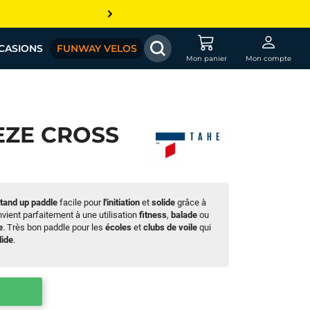
CASIONS
FUNWAY VELOS
Mon panier
Mon compte
EZE CROSS
tand up paddle
facile pour
l'initiation
et
solide
grâce à
onvient parfaitement à une utilisation
fitness
,
balade
ou
e
. Très bon paddle pour les
écoles
et
clubs de voile
qui
lide
.