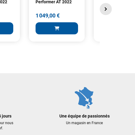
2022
Performer AT 2022
Yak Beach
1 049,00 €
69,00 €
1 049,00 €
69,00 €
 AU PANIER
AJOUTER AU PANIER
AJOUTER A
 jours
Une équipe de passionnés
our nous
Un magasin en France
f.