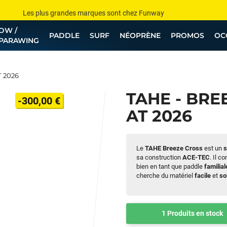
Les plus grandes marques sont chez Funway
DW /
Jusqu’à -75% de remise sur le windsurf, wingfoil, etc...
PADDLE
SURF
NÉOPRÈNE
PROMOS
OC
PARAWING
💰 Meilleur prix garanti — Moins cher ailleurs ? On s’aligne !
Besoin de conseils de pro ? Appelle nous !
T 2026
TAHE - BRE
-300,00 €
AT 2026
Le
TAHE Breeze Cross
est un
s
sa construction
ACE-TEC
. Il c
bien en tant que paddle
familial
cherche du matériel
facile
et
so
1 Produits en stock