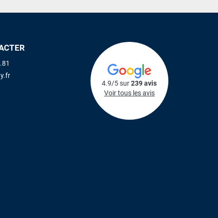
ACTER
.81
y.fr
4.9/5 sur
239 avis
Voir tous les avis