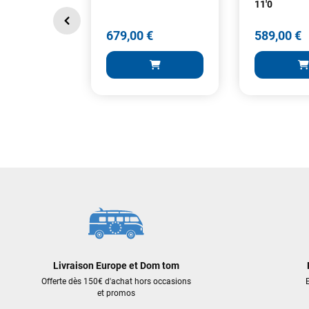
11'0
679,00 €
589,00 €
679,00 €
589,00 €
AJOUTER AU PANIER
AJOUT
Livraison Europe et Dom tom
Offerte dès 150€ d'achat hors occasions
E
et promos