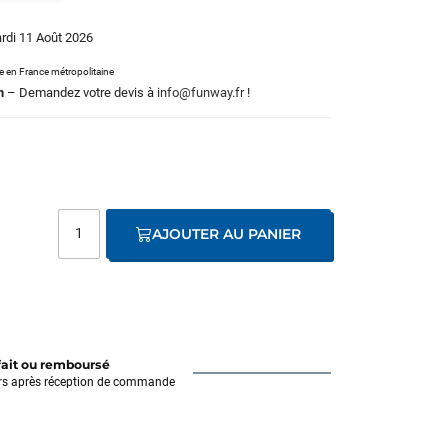
ardi 11 Août 2026
le en France métropolitaine
m
– Demandez votre devis à
info@funway.fr
!
AJOUTER AU PANIER
fait ou remboursé
rs après réception de commande