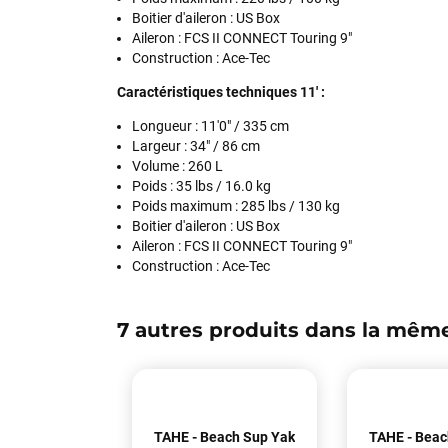
Boitier d'aileron :
US Box
Aileron : FCS II CONNECT Touring 9"
Construction :
Ace-Tec
Caractéristiques techniques 11' :
Longueur :
11'0" / 335 cm
Largeur :
34" / 86 cm
Volume :
260 L
Poids :
35 lbs / 16.0 kg
Poids maximum :
285 lbs / 130 kg
Boitier d'aileron : US Box
Aileron : FCS II CONNECT Touring 9"
Construction : Ace-Tec
7 autres produits dans la même
TAHE - Beach Sup Yak
TAHE - Beac