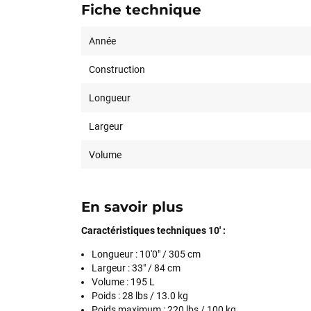
Fiche technique
Année
Construction
Longueur
Largeur
Volume
En savoir plus
Caractéristiques techniques 10' :
Longueur :
10'0" / 305 cm
Largeur :
33" / 84 cm
Volume : 195 L
Poids :
28 lbs / 13.0 kg
Poids maximum :
220 lbs / 100 kg