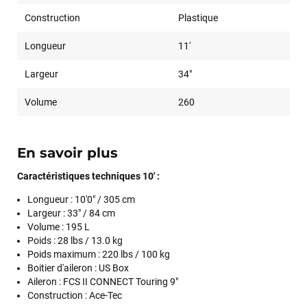
Construction
Plastique
Longueur
11'
Largeur
34"
Volume
260
En savoir plus
Caractéristiques techniques 10' :
Longueur :
10'0" / 305 cm
Largeur :
33" / 84 cm
Volume : 195 L
Poids :
28 lbs / 13.0 kg
Poids maximum :
220 lbs / 100 kg
Boitier d'aileron :
US Box
Aileron : FCS II CONNECT Touring 9"
Construction :
Ace-Tec