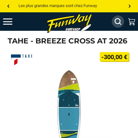
Les plus grandes marques sont chez Funway
Jusqu’à -75% de remise sur le windsurf, wingfoil, etc...
💰 Meilleur prix garanti — Moins cher ailleurs ? On s’aligne !
TAHE - BREEZE CROSS AT 2026
Besoin de conseils de pro ? Appelle nous !
-300,00 €