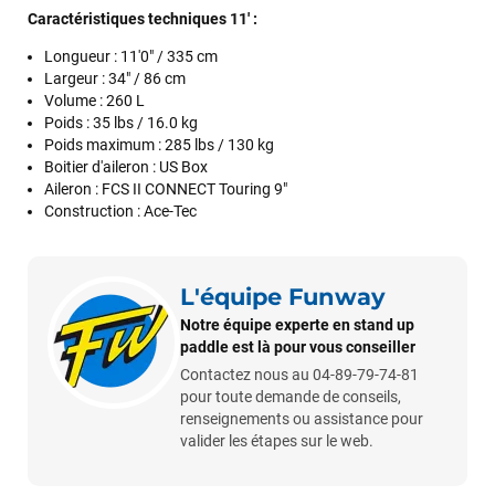
Caractéristiques techniques 11' :
Longueur :
11'0" / 335 cm
Largeur :
34" / 86 cm
Volume :
260 L
Poids :
35 lbs / 16.0 kg
Poids maximum :
285 lbs / 130 kg
François
il y a un mois
Boitier d'aileron : US Box
J’ai commandé un pack via leur site internet. À peine la
Aileron : FCS II CONNECT Touring 9"
commande validée, le magasin m’a appelé pour confirmer
Construction : Ace-Tec
avec moi les caractéristiques des équipements, me conseiller
sur le matériel à choisir, et m’a même offert du matériel en
plus. Niveau réactivité, c’est au top : la commande est partie
le lendemain, et j’ai bien reçu tout le matériel dans un colis
L'équipe Funway
propre et soigné. Plus qu’à tester ça sur l’eau ! Je
Notre équipe experte en stand up
recommande vivement ce magasin pour son
paddle est là pour vous conseiller
professionnalisme et sa réactivité.
Contactez nous au 04-89-79-74-81
pour toute demande de conseils,
renseignements ou assistance pour
Sébastien BACHELIER
il y a un mois
valider les étapes sur le web.
Cela faisait 6 mois que je galérais à remplacer ma board eux
m'ont trouvé une pépite à laquelle je n'aurais jamais pensé !