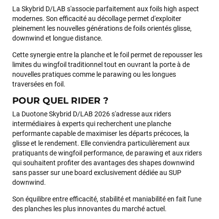
La Skybrid D/LAB s'associe parfaitement aux foils high aspect
modernes. Son efficacité au décollage permet d'exploiter
pleinement les nouvelles générations de foils orientés glisse,
downwind et longue distance.
Cette synergie entre la planche et le foil permet de repousser les
limites du wingfoil traditionnel tout en ouvrant la porte à de
nouvelles pratiques comme le parawing ou les longues
traversées en foil.
POUR QUEL RIDER ?
La Duotone Skybrid D/LAB 2026 s'adresse aux riders
intermédiaires à experts qui recherchent une planche
performante capable de maximiser les départs précoces, la
glisse et le rendement. Elle conviendra particulièrement aux
pratiquants de wingfoil performance, de parawing et aux riders
qui souhaitent profiter des avantages des shapes downwind
sans passer sur une board exclusivement dédiée au SUP
François
il y a un mois
downwind.
J’ai commandé un pack via leur site internet. À peine la
Son équilibre entre efficacité, stabilité et maniabilité en fait l'une
commande validée, le magasin m’a appelé pour confirmer
des planches les plus innovantes du marché actuel.
avec moi les caractéristiques des équipements, me conseiller