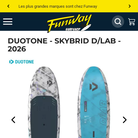
Les plus grandes marques sont chez Funway
Jusqu’à -75% de remise sur le windsurf, wingfoil, etc...
💰 Meilleur prix garanti — Moins cher ailleurs ? On s’aligne !
DUOTONE - SKYBRID D/LAB -
Besoin de conseils de pro ? Appelle nous !
2026