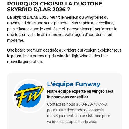
POURQUOI CHOISIR LA DUOTONE
sur le matériel à choisir, et m’a même offert du matériel en
SKYBRID D/LAB 2026 ?
plus. Niveau réactivité, c’est au top : la commande est partie
le lendemain, et j’ai bien reçu tout le matériel dans un colis
La Skybrid D/LAB 2026 réunit le meilleur du wingfoil et du
propre et soigné. Plus qu’à tester ça sur l’eau ! Je
downwind dans une seule planche. Plus rapide au décollage,
recommande vivement ce magasin pour son
plus efficace dans le vent léger et incroyablement performante
professionnalisme et sa réactivité.
une fois en vol, elle offre une nouvelle façon d'aborder le foil
moderne.
Sébastien BACHELIER
il y a un mois
Une board premium destinée aux riders qui veulent exploiter tout
le potentiel du parawing, du wingfoil lightwind et des foils
Cela faisait 6 mois que je galérais à remplacer ma board eux
nouvelle génération.
m'ont trouvé une pépite à laquelle je n'aurais jamais pensé !
Excellent conseil excellent prix et en plus super sympas. Merci
encore pour cette severne dyno !
L'équipe Funway
Notre équipe experte en wingfoil est
Maronui RICHMOND
il y a 3 mois
là pour vous conseiller
J'ai acheté une voile d'occasion depuis Tahiti. Super service.
Contactez nous au 04-89-79-74-81
L'envoi a été rapide. La voile est arrivée en super état.
pour toute demande de conseils,
Mauruuru roa.
renseignements ou assistance pour
valider les étapes sur le web.