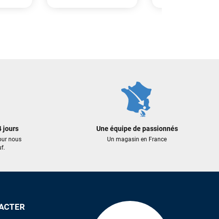
918,00 €
235,00 €
550,80 €
199,75 €
 AU PANIER
AJOUTER AU PANIER
AJOUTER A
 jours
Une équipe de passionnés
our nous
Un magasin en France
f.
ACTER