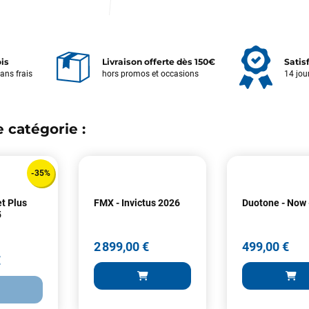
ois
Livraison offerte dès 150€
Satis
sans frais
hors promos et occasions
14 jou
 catégorie :
Votre satisfaction est notre priorité !
Découvrez quelques uns de vos
commentaires laissés sur Google
-35%
t Plus
FMX - Invictus 2026
Duotone - Now 
François
il y a un mois
5
J’ai commandé un pack via leur site internet. À peine la commande
2 899,00 €
499,00 €
validée, le magasin m’a appelé pour confirmer avec moi les
€
caractéristiques des équipements, me conseiller sur le matériel à choisir,
et m’a même offert du matériel en plus. Niveau réactivité, c’est au top :
la commande est partie le lendemain, et j’ai bien reçu tout le matériel
dans un colis propre et soigné. Plus qu’à tester ça sur l’eau ! Je