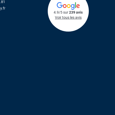
.81
y.fr
4.9/5 sur
239 avis
Voir tous les avis