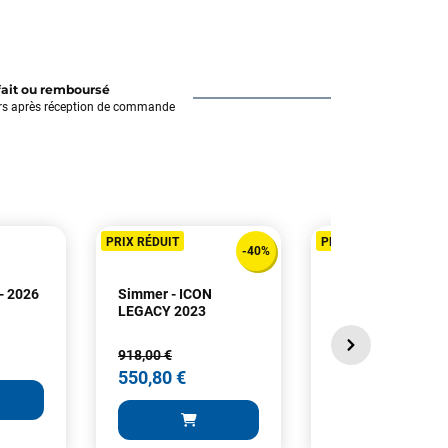
fait ou remboursé
rs après réception de commande
PRIX RÉDUIT
PRIX RÉDUIT
-40%
- 2026
Simmer - ICON
Nautix - Wishbone
LEGACY 2023
Wave HD monobl
918,00 €
235,00 €
550,80 €
199,75 €