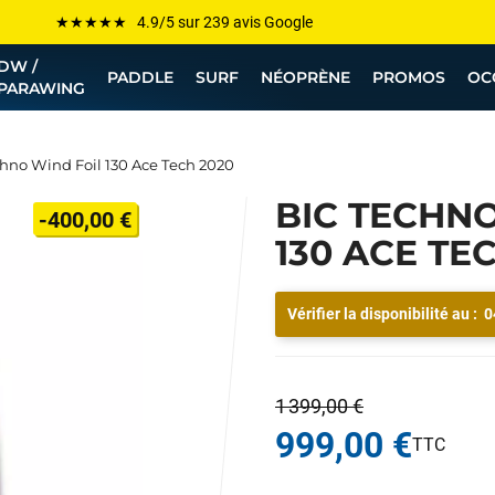
Les plus grandes marques sont chez Funway
DW /
Jusqu’à -75% de remise sur le windsurf, wingfoil, etc...
PADDLE
SURF
NÉOPRÈNE
PROMOS
OC
PARAWING
💰 Meilleur prix garanti — Moins cher ailleurs ? On s’aligne !
Besoin de conseils de pro ? Appelle nous !
hno Wind Foil 130 Ace Tech 2020
BIC TECHNO
-400,00 €
130 ACE TE
Vérifier la disponibilité au :
0
1 399,00 €
999,00 €