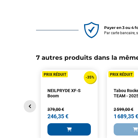
Payer en 3 ou 4 f
Par carte bancaire, 
7 autres produits dans la même
PRIX RÉDUIT
PRIX RÉDUIT
-35%
NEILPRYDE XF-S
Tabou Rocke
Boom
TEAM - 202
379,00 €
2 599,00 €
246,35 €
1 689,35 