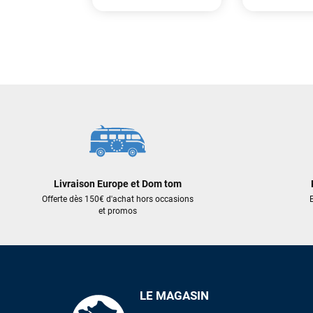
379,00 €
2 599,00 €
246,35 €
1 689,35
AJOUTER AU PANIER
AJOUT
Livraison Europe et Dom tom
Offerte dès 150€ d'achat hors occasions
E
et promos
LE MAGASIN