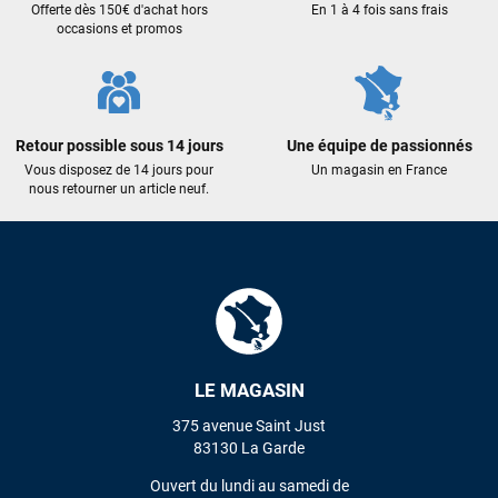
qualité : c'est toujours un plaisir!
Offerte dès 150€ d'achat hors
En 1 à 4 fois sans frais
occasions et promos
Sébastien BACHELIER
il y a 2 semaines
Cela faisait 6 mois que je galérais à remplacer ma board eux
m'ont trouvé une pépite à laquelle je n'aurais jamais pensé !
Retour possible sous 14 jours
Une équipe de passionnés
Excellent conseil excellent prix et en plus super sympas. Merci
Vous disposez de 14 jours pour
Un magasin en France
encore pour cette severne dyno !
nous retourner un article neuf.
Maronui RICHMOND
il y a 2 mois
J'ai acheté une voile d'occasion depuis Tahiti. Super service.
L'envoi a été rapide. La voile est arrivée en super état.
Mauruuru roa.
LE MAGASIN
VOIR TOUS LES AVIS
375 avenue Saint Just
83130 La Garde
LAISSER UN AVIS
Ouvert du lundi au samedi de