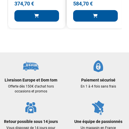
374,70 €
584,70 €
J'ai acheté une voile d'occasion depuis Tahiti. Super service.
L'envoi a été rapide. La voile est arrivée en super état.
Mauruuru roa.
VOIR TOUS LES AVIS
LAISSER UN AVIS
Livraison Europe et Dom tom
Paiement sécurisé
Offerte dès 150€ d'achat hors
En 1 à 4 fois sans frais
occasions et promos
Retour possible sous 14 jours
Une équipe de passionnés
Vous disposez de 14 jours pour
Un magasin en France