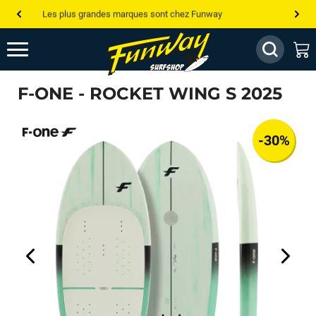
Les plus grandes marques sont chez Funway
Jusqu’à -75% de remise sur le windsurf, wingfoil, etc...
💰 Meilleur prix garanti — Moins cher ailleurs ? On s’aligne !
F-ONE - ROCKET WING S 2025
Besoin de conseils de pro ? Appelle nous !
-30%