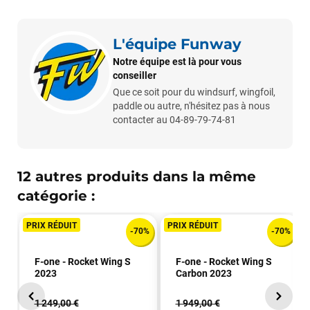
François
il y a un mois
J’ai commandé un pack via leur site internet. À peine la
L'équipe Funway
commande validée, le magasin m’a appelé pour confirmer
Notre équipe est là pour vous
avec moi les caractéristiques des équipements, me conseiller
conseiller
sur le matériel à choisir, et m’a même offert du matériel en
Que ce soit pour du windsurf, wingfoil,
plus. Niveau réactivité, c’est au top : la commande est partie
paddle ou autre, n'hésitez pas à nous
le lendemain, et j’ai bien reçu tout le matériel dans un colis
contacter au 04-89-79-74-81
propre et soigné. Plus qu’à tester ça sur l’eau ! Je
recommande vivement ce magasin pour son
professionnalisme et sa réactivité.
12 autres produits dans la même
catégorie :
Sébastien BACHELIER
il y a un mois
Cela faisait 6 mois que je galérais à remplacer ma board eux
PRIX RÉDUIT
PRIX RÉDUIT
m'ont trouvé une pépite à laquelle je n'aurais jamais pensé !
-70%
-70%
Excellent conseil excellent prix et en plus super sympas. Merci
encore pour cette severne dyno !
F-one - Rocket Wing S
F-one - Rocket Wing S
2023
Carbon 2023
Maronui RICHMOND
il y a 3 mois
1 249,00 €
1 949,00 €