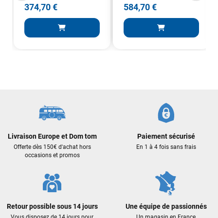
374,70 €
584,70 €
J'ai acheté une voile d'occasion depuis Tahiti. Super service.
L'envoi a été rapide. La voile est arrivée en super état.
Mauruuru roa.
VOIR TOUS LES AVIS
LAISSER UN AVIS
Livraison Europe et Dom tom
Paiement sécurisé
Offerte dès 150€ d'achat hors
En 1 à 4 fois sans frais
occasions et promos
Retour possible sous 14 jours
Une équipe de passionnés
Vous disposez de 14 jours pour
Un magasin en France