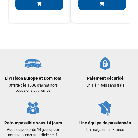
J'ai acheté une voile d'occasion depuis Tahiti. Super service.
L'envoi a été rapide. La voile est arrivée en super état.
Mauruuru roa.
VOIR TOUS LES AVIS
LAISSER UN AVIS
Livraison Europe et Dom tom
Paiement sécurisé
Offerte dès 150€ d'achat hors
En 1 à 4 fois sans frais
occasions et promos
Retour possible sous 14 jours
Une équipe de passionnés
Vous disposez de 14 jours pour
Un magasin en France
nous retourner un article neuf.