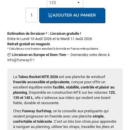
AJOUTER AU PANIER
Estimation de livraison * : Livraison gratuite !
Entre le Lundi 10 Août 2026 et le Mardi 11 Août 2026
Retrait gratuit en magasin
* Calculée sur une livraison standard à domicile en France métropolitaine
📦
Livraison en Europe et Dom-Tom
– Demandez votre devis à
info@funway.fr
!
La
Tabou Rocket MTE 2026
est une planche de windsurf
freeride accessible et polyvalente
, conçue pour offrir un
excellent équilibre entre
facilité, stabilité, contrôle et plaisir au
planning
. Disponible en construction MTE sur les volumes
125,
135 et 145 L
, elle s’adresse aux riders qui veulent une board
fiable, durable et rassurante.
Chez
Funway Surfshop
, on la conseille aux pratiquants qui
veulent progresser en freeride avec une planche
simple,
confortable et tolérante
. C’est un très bon choix pour apprendre
à naviguer au planning, utiliser les straps, travailler les jibes et