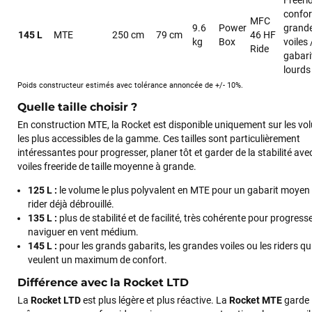
confor
MFC
9.6
Power
grand
145 L
MTE
250 cm
79 cm
46 HF
kg
Box
voiles 
Ride
gabari
lourds
Poids constructeur estimés avec tolérance annoncée de +/- 10%.
Quelle taille choisir ?
En construction MTE, la Rocket est disponible uniquement sur les v
les plus accessibles de la gamme. Ces tailles sont particulièrement
intéressantes pour progresser, planer tôt et garder de la stabilité ave
voiles freeride de taille moyenne à grande.
125 L :
le volume le plus polyvalent en MTE pour un gabarit moyen
rider déjà débrouillé.
François
il y a un mois
135 L :
plus de stabilité et de facilité, très cohérente pour progress
J’ai commandé un pack via leur site internet. À peine la
naviguer en vent médium.
commande validée, le magasin m’a appelé pour confirmer
145 L :
pour les grands gabarits, les grandes voiles ou les riders qu
avec moi les caractéristiques des équipements, me conseiller
veulent un maximum de confort.
sur le matériel à choisir, et m’a même offert du matériel en
Différence avec la Rocket LTD
plus. Niveau réactivité, c’est au top : la commande est partie
le lendemain, et j’ai bien reçu tout le matériel dans un colis
La
Rocket LTD
est plus légère et plus réactive. La
Rocket MTE
garde 
propre et soigné. Plus qu’à tester ça sur l’eau ! Je