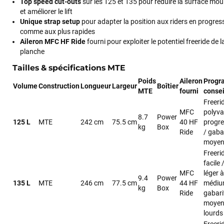
Top speed cut-outs
sur les 125 et 135 pour réduire la surface moui
et améliorer le lift
Unique strap setup
pour adapter la position aux riders en progres
comme aux plus rapides
Aileron MFC HF Ride
fourni pour exploiter le potentiel freeride de l
planche
Tailles & spécifications MTE
Poids
Aileron
Prog
Volume
Construction
Longueur
Largeur
Boîtier
MTE
fourni
consei
Freeri
MFC
polyva
8.7
Power
125 L
MTE
242 cm
75.5 cm
40 HF
progre
kg
Box
Ride
/ gaba
moye
Freeri
facile 
MFC
léger à
9.4
Power
135 L
MTE
246 cm
77.5 cm
44 HF
médiu
kg
Box
Ride
gabari
moyen
lourds
Freeri