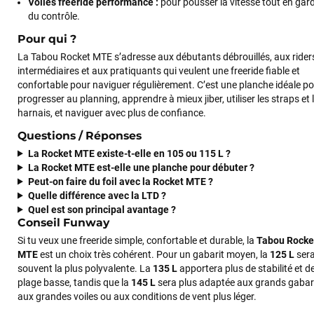
Voiles freeride performance :
pour pousser la vitesse tout en gar
du contrôle.
Pour qui ?
La Tabou Rocket MTE s’adresse aux débutants débrouillés, aux rider
intermédiaires et aux pratiquants qui veulent une freeride fiable et
confortable pour naviguer régulièrement. C’est une planche idéale p
progresser au planning, apprendre à mieux jiber, utiliser les straps et 
harnais, et naviguer avec plus de confiance.
Questions / Réponses
La Rocket MTE existe-t-elle en 105 ou 115 L ?
La Rocket MTE est-elle une planche pour débuter ?
Peut-on faire du foil avec la Rocket MTE ?
Quelle différence avec la LTD ?
Quel est son principal avantage ?
Conseil Funway
Si tu veux une freeride simple, confortable et durable, la
Tabou Rocke
MTE
est un choix très cohérent. Pour un gabarit moyen, la
125 L
ser
souvent la plus polyvalente. La
135 L
apportera plus de stabilité et d
plage basse, tandis que la
145 L
sera plus adaptée aux grands gabari
aux grandes voiles ou aux conditions de vent plus léger.