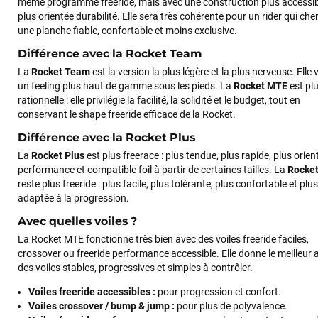
même programme freeride, mais avec une construction plus accessib
recommande vivement ce magasin pour son
plus orientée durabilité. Elle sera très cohérente pour un rider qui che
professionnalisme et sa réactivité.
une planche fiable, confortable et moins exclusive.
Différence avec la Rocket Team
Sébastien BACHELIER
il y a un mois
La
Rocket Team
est la version la plus légère et la plus nerveuse. Elle 
un feeling plus haut de gamme sous les pieds. La
Rocket MTE
est pl
Cela faisait 6 mois que je galérais à remplacer ma board eux
rationnelle : elle privilégie la facilité, la solidité et le budget, tout en
m'ont trouvé une pépite à laquelle je n'aurais jamais pensé !
conservant le shape freeride efficace de la Rocket.
Excellent conseil excellent prix et en plus super sympas. Merci
encore pour cette severne dyno !
Différence avec la Rocket Plus
La
Rocket Plus
est plus freerace : plus tendue, plus rapide, plus orien
performance et compatible foil à partir de certaines tailles. La
Rocke
Maronui RICHMOND
il y a 3 mois
reste plus freeride : plus facile, plus tolérante, plus confortable et plus
J'ai acheté une voile d'occasion depuis Tahiti. Super service.
adaptée à la progression.
L'envoi a été rapide. La voile est arrivée en super état.
Avec quelles voiles ?
Mauruuru roa.
La Rocket MTE fonctionne très bien avec des voiles freeride faciles,
crossover ou freeride performance accessible. Elle donne le meilleur 
des voiles stables, progressives et simples à contrôler.
VOIR TOUS LES AVIS
Voiles freeride accessibles :
pour progression et confort.
Voiles crossover / bump & jump :
pour plus de polyvalence.
LAISSER UN AVIS