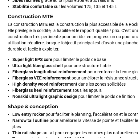
Jibes facilités
grâce au tail plus étroit et aux rails fins
Stabilité confortable
sur les volumes 125, 135 et 145 L
Construction MTE
La construction
MTE
est la construction la plus accessible de la Rock
Elle privilégie la solidité, la fiabilité et le rapport qualité / prix. C’est un
construction très pertinente pour un rider en progression ou pour un
utilisation régulière, lorsque l’objectif principal est d’avoir une planch
durable et facile à exploiter.
Super light EPS core
pour limiter le poids de base
Ultra light fiberglass shell
pour une structure fiable
Fiberglass longitudinal reinforcement
pour renforcer la tenue gl
Fiberglass VEE reinforcement
pour améliorer la résistance structu
High density wood reinforcement
dans les zones sollicitées
Fiberglass heel reinforcement
sous les appuis
Nonskid ultralight graphic design
pour limiter le poids de finition
Shape & conception
Low entry rocker
pour faciliter le planning, l’accélération et le cont
Narrow tail outline
pour améliorer la vitesse de pointe et faciliter l
jibes
Thin rail shape
au tail pour engager les courbes plus naturellemen