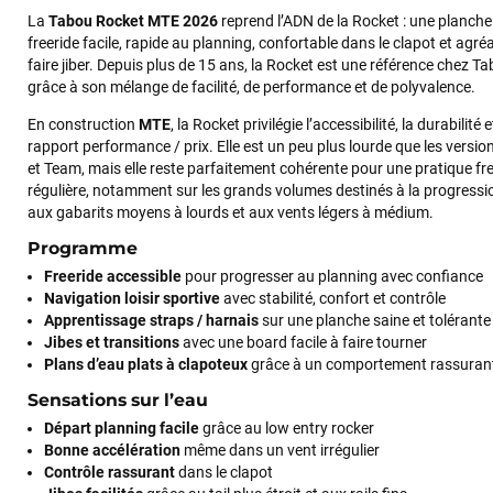
La
Tabou Rocket MTE 2026
reprend l’ADN de la Rocket : une planche
freeride facile, rapide au planning, confortable dans le clapot et agré
faire jiber. Depuis plus de 15 ans, la Rocket est une référence chez T
grâce à son mélange de facilité, de performance et de polyvalence.
En construction
MTE
, la Rocket privilégie l’accessibilité, la durabilité e
rapport performance / prix. Elle est un peu plus lourde que les versio
et Team, mais elle reste parfaitement cohérente pour une pratique fr
régulière, notamment sur les grands volumes destinés à la progressi
aux gabarits moyens à lourds et aux vents légers à médium.
Programme
Freeride accessible
pour progresser au planning avec confiance
Navigation loisir sportive
avec stabilité, confort et contrôle
Apprentissage straps / harnais
sur une planche saine et tolérante
Jibes et transitions
avec une board facile à faire tourner
Plans d’eau plats à clapoteux
grâce à un comportement rassuran
Sensations sur l’eau
Départ planning facile
grâce au low entry rocker
Bonne accélération
même dans un vent irrégulier
Contrôle rassurant
dans le clapot