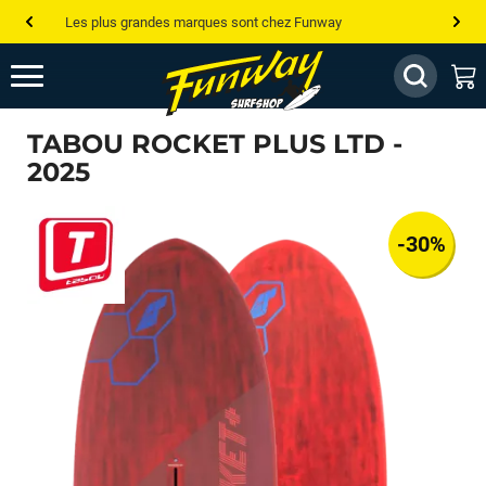
Les plus grandes marques sont chez Funway
Jusqu’à -75% de remise sur le windsurf, wingfoil, etc...
💰 Meilleur prix garanti — Moins cher ailleurs ? On s’aligne !
TABOU ROCKET PLUS LTD -
Besoin de conseils de pro ? Appelle nous !
2025
-30%