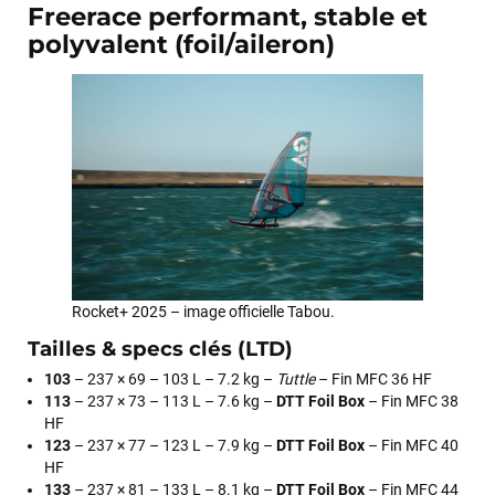
Freerace performant, stable et
polyvalent (foil/aileron)
François
il y a un mois
J’ai commandé un pack via leur site internet. À peine la
commande validée, le magasin m’a appelé pour confirmer
avec moi les caractéristiques des équipements, me conseiller
sur le matériel à choisir, et m’a même offert du matériel en
Rocket+ 2025 – image officielle Tabou.
plus. Niveau réactivité, c’est au top : la commande est partie
le lendemain, et j’ai bien reçu tout le matériel dans un colis
Tailles & specs clés (LTD)
propre et soigné. Plus qu’à tester ça sur l’eau ! Je
103
– 237 × 69 – 103 L – 7.2 kg –
Tuttle
– Fin MFC 36 HF
recommande vivement ce magasin pour son
113
– 237 × 73 – 113 L – 7.6 kg –
DTT Foil Box
– Fin MFC 38
professionnalisme et sa réactivité.
HF
123
– 237 × 77 – 123 L – 7.9 kg –
DTT Foil Box
– Fin MFC 40
HF
Sébastien BACHELIER
il y a un mois
133
– 237 × 81 – 133 L – 8.1 kg –
DTT Foil Box
– Fin MFC 44