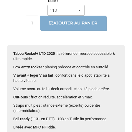
Taille :
AJOUTER AU PANIER
Tabou Rocket+ LTD 2025
: la référence freerace accessible &
ultra rapide.
Low entry rocker
: planing précoce et contrôle en surtoilé.
V avant
+ léger
V au tail
: confort dans le clapot, stabilité à
haute vitesse.
Volume accru au tail + deck arrondi : stabilité pieds arrière.
Cut-outs
: friction réduite, accélération et Vmax.
Straps multiples : stance externe (experts) ou centré
(intermédiaires).
Foil ready
(113+ en DTT) ;
103
en Tuttle fin performance.
Livrée avec
MFC HF Ride
.