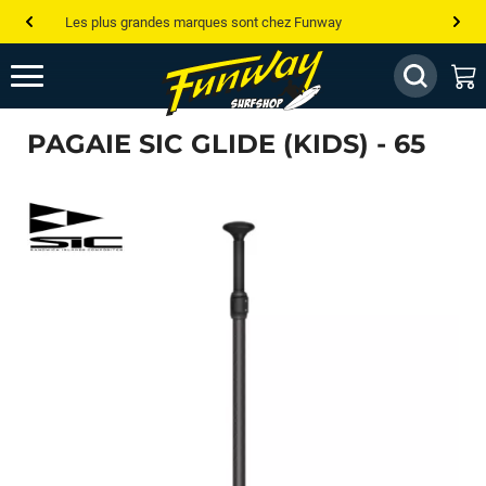
Les plus grandes marques sont chez Funway
Jusqu’à -75% de remise sur le windsurf, wingfoil, etc...
💰 Meilleur prix garanti — Moins cher ailleurs ? On s’aligne !
PAGAIE SIC GLIDE (KIDS) - 65
Besoin de conseils de pro ? Appelle nous !