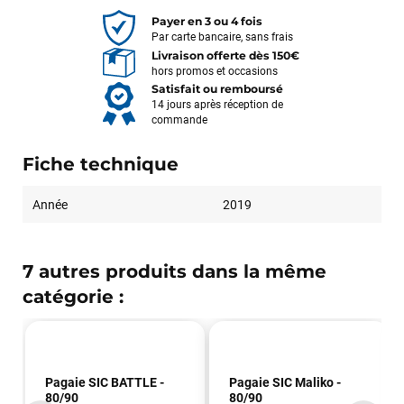
Payer en 3 ou 4 fois
Par carte bancaire, sans frais
Livraison offerte dès 150€
hors promos et occasions
Satisfait ou remboursé
14 jours après réception de
commande
Fiche technique
Année
2019
François
il y a un mois
J’ai commandé un pack via leur site internet. À peine la
7 autres produits dans la même
commande validée, le magasin m’a appelé pour confirmer
catégorie :
avec moi les caractéristiques des équipements, me conseiller
sur le matériel à choisir, et m’a même offert du matériel en
plus. Niveau réactivité, c’est au top : la commande est partie
le lendemain, et j’ai bien reçu tout le matériel dans un colis
propre et soigné. Plus qu’à tester ça sur l’eau ! Je
Pagaie SIC BATTLE -
Pagaie SIC Maliko -
recommande vivement ce magasin pour son
80/90
80/90