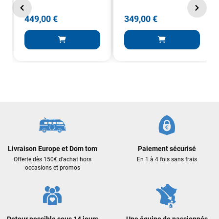
professionnalisme et sa réactivité.
449,00 €
349,00 €
Sébastien BACHELIER
il y a un mois
Cela faisait 6 mois que je galérais à remplacer ma board eux
m'ont trouvé une pépite à laquelle je n'aurais jamais pensé !
Excellent conseil excellent prix et en plus super sympas. Merci
encore pour cette severne dyno !
Maronui RICHMOND
il y a 3 mois
J'ai acheté une voile d'occasion depuis Tahiti. Super service.
L'envoi a été rapide. La voile est arrivée en super état.
Mauruuru roa.
Livraison Europe et Dom tom
Paiement sécurisé
Offerte dès 150€ d'achat hors
En 1 à 4 fois sans frais
occasions et promos
VOIR TOUS LES AVIS
LAISSER UN AVIS