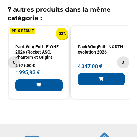
VOIR TOUS LES AVIS
7 autres produits dans la même
catégorie :
LAISSER UN AVIS
PRIX RÉDUIT
-33%
Pack WingFoil - F-ONE
Pack WingFoil - NORTH
2026 (Rocket ASC,
évolution 2026
Phantom et Origin)
4 347,00 €
2 979,00 €
1 995,93 €