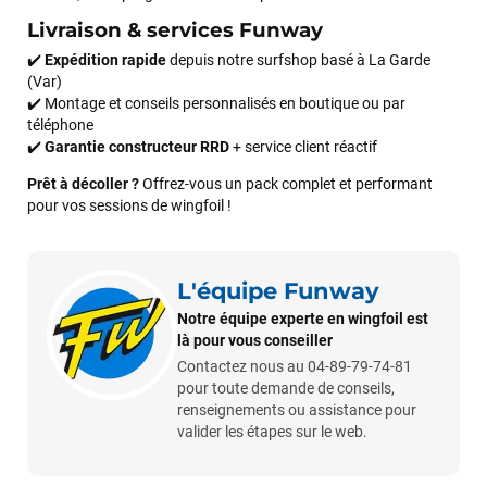
sur le matériel à choisir, et m’a même offert du matériel en
Livraison & services Funway
plus. Niveau réactivité, c’est au top : la commande est partie
le lendemain, et j’ai bien reçu tout le matériel dans un colis
✔️
Expédition rapide
depuis notre surfshop basé à La Garde
propre et soigné. Plus qu’à tester ça sur l’eau ! Je
(Var)
recommande vivement ce magasin pour son
✔️ Montage et conseils personnalisés en boutique ou par
professionnalisme et sa réactivité.
téléphone
✔️
Garantie constructeur RRD
+ service client réactif
Sébastien BACHELIER
il y a un mois
Prêt à décoller ?
Offrez-vous un pack complet et performant
pour vos sessions de wingfoil !
Cela faisait 6 mois que je galérais à remplacer ma board eux
m'ont trouvé une pépite à laquelle je n'aurais jamais pensé !
Excellent conseil excellent prix et en plus super sympas. Merci
encore pour cette severne dyno !
L'équipe Funway
Notre équipe experte en wingfoil est
là pour vous conseiller
Maronui RICHMOND
il y a 3 mois
Contactez nous au 04-89-79-74-81
J'ai acheté une voile d'occasion depuis Tahiti. Super service.
pour toute demande de conseils,
L'envoi a été rapide. La voile est arrivée en super état.
renseignements ou assistance pour
Mauruuru roa.
valider les étapes sur le web.