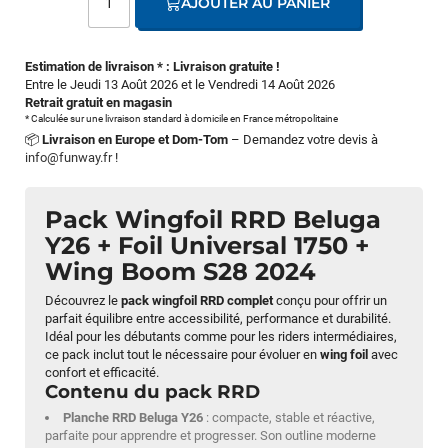
AJOUTER AU PANIER
Estimation de livraison * : Livraison gratuite !
Entre le Jeudi 13 Août 2026 et le Vendredi 14 Août 2026
Retrait gratuit en magasin
* Calculée sur une livraison standard à domicile en France métropolitaine
📦
Livraison en Europe et Dom-Tom
– Demandez votre devis à
info@funway.fr
!
Pack Wingfoil RRD Beluga
Y26 + Foil Universal 1750 +
Wing Boom S28 2024
Découvrez le
pack wingfoil RRD complet
conçu pour offrir un
parfait équilibre entre accessibilité, performance et durabilité.
Idéal pour les débutants comme pour les riders intermédiaires,
ce pack inclut tout le nécessaire pour évoluer en
wing foil
avec
confort et efficacité.
Contenu du pack RRD
Planche RRD Beluga Y26
: compacte, stable et réactive,
parfaite pour apprendre et progresser. Son outline moderne