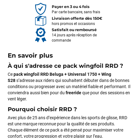
Payer en 3 ou 4 fois
Par carte bancaire, sans frais
Livraison offerte dès 150€
hors promos et occasions
Satisfait ou remboursé
14 jours après réception de
commande
En savoir plus
À qui s'adresse ce pack wingfoil RRD ?
Ce
pack wingfoil RRD Beluga + Universal 1750 + Wing
S28
s’adresse aux riders qui souhaitent débuter dans de bonnes
conditions ou progresser avec un matériel fiable et performant. Il
conviendra aussi bien pour du
freeride
que pour des sessions en
vent léger.
Pourquoi choisir RRD ?
François
il y a un mois
Avec plus de 25 ans d’expérience dans les sports de glisse, RRD
J’ai commandé un pack via leur site internet. À peine la
est une marque reconnue pour la qualité de ses produits.
commande validée, le magasin m’a appelé pour confirmer
Chaque élément de ce pack a été pensé pour maximiser votre
avec moi les caractéristiques des équipements, me conseiller
confort, votre progression et votre plaisir sur l’eau.