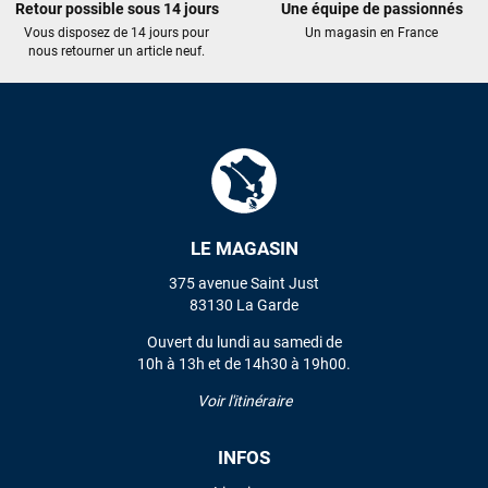
Maronui RICHMOND
il y a 3 mois
Retour possible sous 14 jours
Une équipe de passionnés
J'ai acheté une voile d'occasion depuis Tahiti. Super service.
Vous disposez de 14 jours pour
Un magasin en France
nous retourner un article neuf.
L'envoi a été rapide. La voile est arrivée en super état.
Mauruuru roa.
VOIR TOUS LES AVIS
LAISSER UN AVIS
LE MAGASIN
375 avenue Saint Just
83130 La Garde
Ouvert du lundi au samedi de
10h à 13h et de 14h30 à 19h00.
Voir l'itinéraire
INFOS