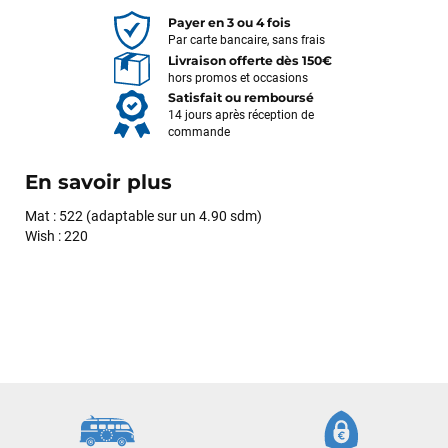
Payer en 3 ou 4 fois
Par carte bancaire, sans frais
Livraison offerte dès 150€
hors promos et occasions
Satisfait ou remboursé
14 jours après réception de
commande
En savoir plus
Mat : 522 (adaptable sur un 4.90 sdm)
Wish : 220
François
il y a un mois
J’ai commandé un pack via leur site internet. À peine la
commande validée, le magasin m’a appelé pour confirmer
avec moi les caractéristiques des équipements, me conseiller
sur le matériel à choisir, et m’a même offert du matériel en