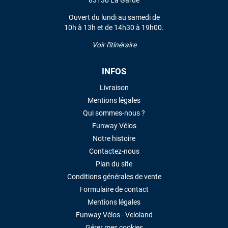
83130 La Garde
VOIR TOUS LES AVIS
Ouvert du lundi au samedi de
10h à 13h et de 14h30 à 19h00.
LAISSER UN AVIS
Voir l'itinéraire
INFOS
Livraison
Mentions légales
Qui sommes-nous ?
Funway Vélos
Notre histoire
Contactez-nous
Plan du site
Conditions générales de vente
Formulaire de contact
Mentions légales
Funway Vélos - Veloland
Gérer mes cookies