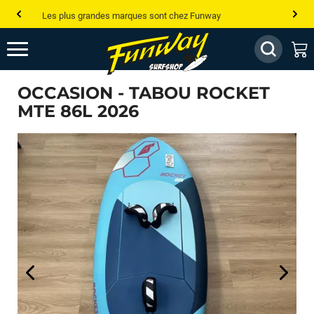
Les plus grandes marques sont chez Funway
Jusqu’à -75% de remise sur le windsurf, wingfoil, etc...
💰 Meilleur prix garanti — Moins cher ailleurs ? On s’aligne !
OCCASION - TABOU ROCKET
Besoin de conseils de pro ? Appelle nous !
MTE 86L 2026