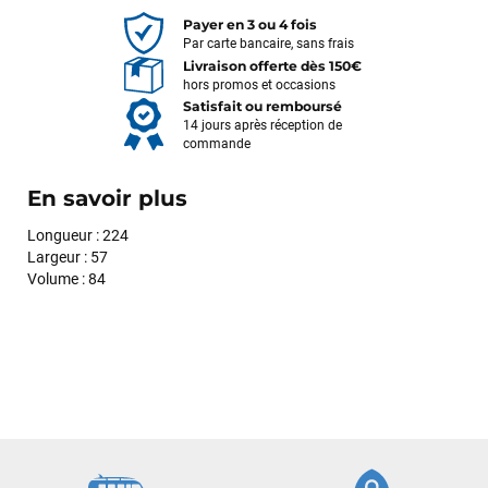
Payer en 3 ou 4 fois
Par carte bancaire, sans frais
Livraison offerte dès 150€
hors promos et occasions
Satisfait ou remboursé
14 jours après réception de
commande
En savoir plus
Longueur : 224
Largeur : 57
Volume : 84
François
il y a un mois
J’ai commandé un pack via leur site internet. À peine la
commande validée, le magasin m’a appelé pour confirmer
avec moi les caractéristiques des équipements, me conseiller