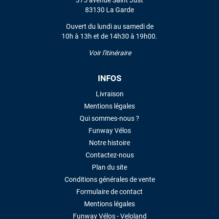
375 avenue Saint Just
VOIR TOUS LES AVIS
83130 La Garde
Ouvert du lundi au samedi de
LAISSER UN AVIS
10h à 13h et de 14h30 à 19h00.
Voir l'itinéraire
INFOS
Livraison
Mentions légales
Qui sommes-nous ?
Funway Vélos
Notre histoire
Contactez-nous
Plan du site
Conditions générales de vente
Formulaire de contact
Mentions légales
Funway Vélos - Veloland