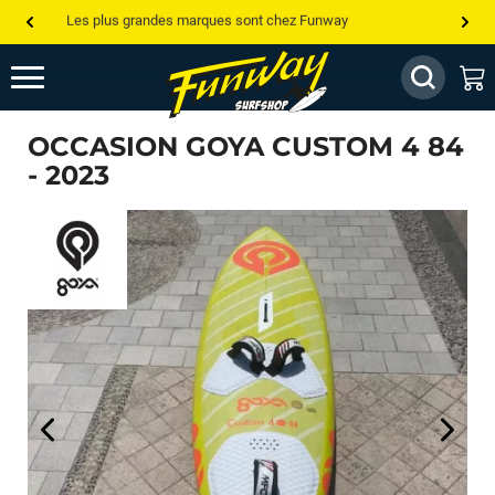
Les plus grandes marques sont chez Funway
Jusqu’à -75% de remise sur le windsurf, wingfoil, etc...
💰 Meilleur prix garanti — Moins cher ailleurs ? On s’aligne !
OCCASION GOYA CUSTOM 4 84
Besoin de conseils de pro ? Appelle nous !
- 2023