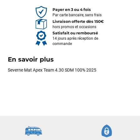
Payer en 3 ou 4 fois
Par carte bancaire, sans frais
Livraison offerte dès 150€
hors promos et occasions
Satisfait ou remboursé
14 jours après réception de
commande
En savoir plus
Severne Mat Apex Team 4.30 SDM 100% 2025
François
il y a un mois
J’ai commandé un pack via leur site internet. À peine la
commande validée, le magasin m’a appelé pour confirmer
avec moi les caractéristiques des équipements, me conseiller
sur le matériel à choisir, et m’a même offert du matériel en