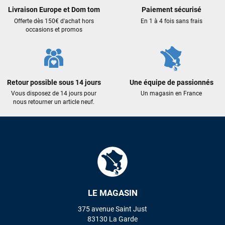
plus. Niveau réactivité, c’est au top : la commande est partie
Livraison Europe et Dom tom
Paiement sécurisé
le lendemain, et j’ai bien reçu tout le matériel dans un colis
Offerte dès 150€ d'achat hors
En 1 à 4 fois sans frais
propre et soigné. Plus qu’à tester ça sur l’eau ! Je
occasions et promos
recommande vivement ce magasin pour son
professionnalisme et sa réactivité.
Sébastien BACHELIER
il y a un mois
Retour possible sous 14 jours
Une équipe de passionnés
Cela faisait 6 mois que je galérais à remplacer ma board eux
Vous disposez de 14 jours pour
Un magasin en France
m'ont trouvé une pépite à laquelle je n'aurais jamais pensé !
nous retourner un article neuf.
Excellent conseil excellent prix et en plus super sympas. Merci
encore pour cette severne dyno !
Maronui RICHMOND
il y a 3 mois
J'ai acheté une voile d'occasion depuis Tahiti. Super service.
L'envoi a été rapide. La voile est arrivée en super état.
Mauruuru roa.
LE MAGASIN
375 avenue Saint Just
83130 La Garde
VOIR TOUS LES AVIS