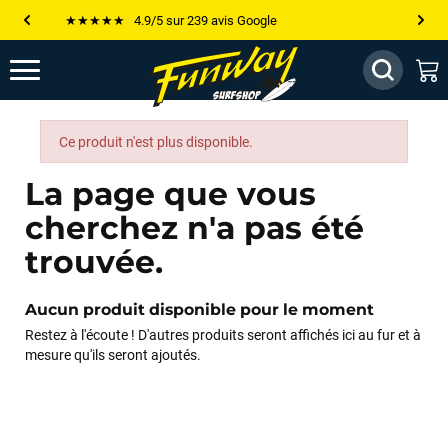
★★★★★ 4.9/5 sur 239 avis Google
Les plus grandes marques sont chez Funway
Jusqu’à -75% de remise sur le windsurf, wingfoil, etc...
💰 Meilleur prix garanti — Moins cher ailleurs ? On s’aligne !
Ce produit n'est plus disponible.
Besoin de conseils de pro ? Appelle nous !
La page que vous
cherchez n'a pas été
trouvée.
Aucun produit disponible pour le moment
Restez à l'écoute ! D'autres produits seront affichés ici au fur et à
mesure qu'ils seront ajoutés.