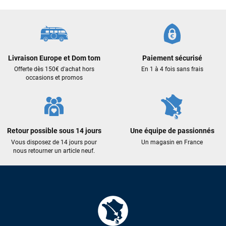
Livraison Europe et Dom tom
Paiement sécurisé
Offerte dès 150€ d'achat hors
En 1 à 4 fois sans frais
occasions et promos
Retour possible sous 14 jours
Une équipe de passionnés
Vous disposez de 14 jours pour
Un magasin en France
nous retourner un article neuf.
François
il y a un mois
J’ai commandé un pack via leur site internet. À peine la
commande validée, le magasin m’a appelé pour confirmer