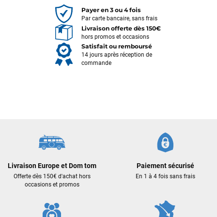
Payer en 3 ou 4 fois
Par carte bancaire, sans frais
Livraison offerte dès 150€
hors promos et occasions
Satisfait ou remboursé
14 jours après réception de
commande
François
il y a un mois
J’ai commandé un pack via leur site internet. À peine la
commande validée, le magasin m’a appelé pour confirmer
Livraison Europe et Dom tom
Paiement sécurisé
avec moi les caractéristiques des équipements, me conseiller
Offerte dès 150€ d'achat hors
En 1 à 4 fois sans frais
sur le matériel à choisir, et m’a même offert du matériel en
occasions et promos
plus. Niveau réactivité, c’est au top : la commande est partie
le lendemain, et j’ai bien reçu tout le matériel dans un colis
propre et soigné. Plus qu’à tester ça sur l’eau ! Je