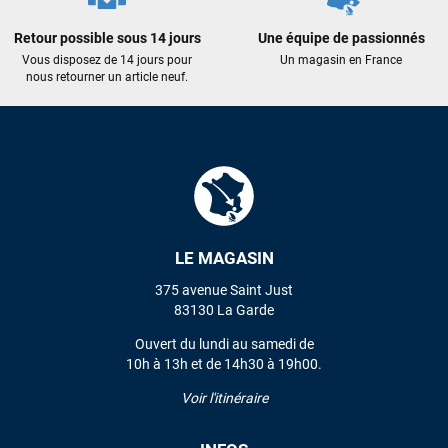
recommande vivement ce magasin pour son
professionnalisme et sa réactivité.
Retour possible sous 14 jours
Une équipe de passionnés
Vous disposez de 14 jours pour
Un magasin en France
nous retourner un article neuf.
Sébastien BACHELIER
il y a un mois
Cela faisait 6 mois que je galérais à remplacer ma board eux
m'ont trouvé une pépite à laquelle je n'aurais jamais pensé !
Excellent conseil excellent prix et en plus super sympas. Merci
encore pour cette severne dyno !
Maronui RICHMOND
il y a 3 mois
LE MAGASIN
J'ai acheté une voile d'occasion depuis Tahiti. Super service.
L'envoi a été rapide. La voile est arrivée en super état.
375 avenue Saint Just
Mauruuru roa.
83130 La Garde
Ouvert du lundi au samedi de
10h à 13h et de 14h30 à 19h00.
VOIR TOUS LES AVIS
Voir l'itinéraire
LAISSER UN AVIS