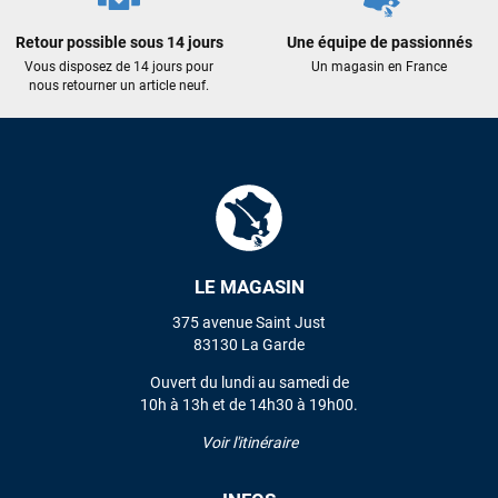
recommande vivement ce magasin pour son
professionnalisme et sa réactivité.
Retour possible sous 14 jours
Une équipe de passionnés
Vous disposez de 14 jours pour
Un magasin en France
nous retourner un article neuf.
Sébastien BACHELIER
il y a un mois
Cela faisait 6 mois que je galérais à remplacer ma board eux
m'ont trouvé une pépite à laquelle je n'aurais jamais pensé !
Excellent conseil excellent prix et en plus super sympas. Merci
encore pour cette severne dyno !
Maronui RICHMOND
il y a 3 mois
LE MAGASIN
J'ai acheté une voile d'occasion depuis Tahiti. Super service.
L'envoi a été rapide. La voile est arrivée en super état.
375 avenue Saint Just
Mauruuru roa.
83130 La Garde
Ouvert du lundi au samedi de
10h à 13h et de 14h30 à 19h00.
VOIR TOUS LES AVIS
Voir l'itinéraire
LAISSER UN AVIS