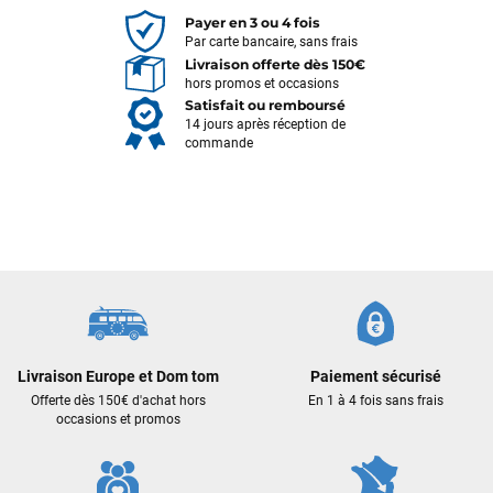
Payer en 3 ou 4 fois
Par carte bancaire, sans frais
Livraison offerte dès 150€
hors promos et occasions
Satisfait ou remboursé
14 jours après réception de
commande
François
il y a un mois
J’ai commandé un pack via leur site internet. À peine la
commande validée, le magasin m’a appelé pour confirmer
Livraison Europe et Dom tom
Paiement sécurisé
avec moi les caractéristiques des équipements, me conseiller
Offerte dès 150€ d'achat hors
En 1 à 4 fois sans frais
sur le matériel à choisir, et m’a même offert du matériel en
occasions et promos
plus. Niveau réactivité, c’est au top : la commande est partie
le lendemain, et j’ai bien reçu tout le matériel dans un colis
propre et soigné. Plus qu’à tester ça sur l’eau ! Je