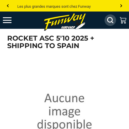
Les plus grandes marques sont chez Funway
Jusqu’à -75% de remise sur le windsurf, wingfoil, etc...
💰 Meilleur prix garanti — Moins cher ailleurs ? On s’aligne !
ROCKET ASC 5'10 2025 +
Besoin de conseils de pro ? Appelle nous !
SHIPPING TO SPAIN