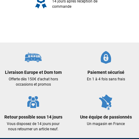
14 jours après réception de
commande
Livraison Europe et Dom tom
Paiement sécurisé
Offerte dès 150€ d'achat hors
En 1 à 4 fois sans frais
occasions et promos
Frédéric sternheim
il y a 2 semaines
Des conseils (par téléphone), du matos d'occasion de bonne
qualité : c'est toujours un plaisir!
Retour possible sous 14 jours
Une équipe de passionnés
Vous disposez de 14 jours pour
Un magasin en France
Sébastien BACHELIER
il y a 2 semaines
nous retourner un article neuf.
Cela faisait 6 mois que je galérais à remplacer ma board eux