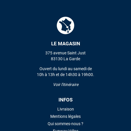
m'ont trouvé une pépite à laquelle je n'aurais jamais pensé !
Excellent conseil excellent prix et en plus super sympas. Merci
encore pour cette severne dyno !
Maronui RICHMOND
il y a 2 mois
J'ai acheté une voile d'occasion depuis Tahiti. Super service.
LE MAGASIN
L'envoi a été rapide. La voile est arrivée en super état.
375 avenue Saint Just
Mauruuru roa.
83130 La Garde
Ouvert du lundi au samedi de
10h à 13h et de 14h30 à 19h00.
VOIR TOUS LES AVIS
Voir l'itinéraire
LAISSER UN AVIS
INFOS
Livraison
Mentions légales
Qui sommes-nous ?