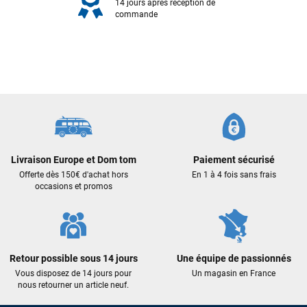
14 jours après réception de
commande
François
il y a un mois
Livraison Europe et Dom tom
Paiement sécurisé
Offerte dès 150€ d'achat hors
En 1 à 4 fois sans frais
J’ai commandé un pack via leur site internet. À peine la
occasions et promos
commande validée, le magasin m’a appelé pour confirmer
avec moi les caractéristiques des équipements, me conseiller
sur le matériel à choisir, et m’a même offert du matériel en
plus. Niveau réactivité, c’est au top : la commande est partie
le lendemain, et j’ai bien reçu tout le matériel dans un colis
Retour possible sous 14 jours
Une équipe de passionnés
propre et soigné. Plus qu’à tester ça sur l’eau ! Je
Vous disposez de 14 jours pour
Un magasin en France
recommande vivement ce magasin pour son
nous retourner un article neuf.
professionnalisme et sa réactivité.